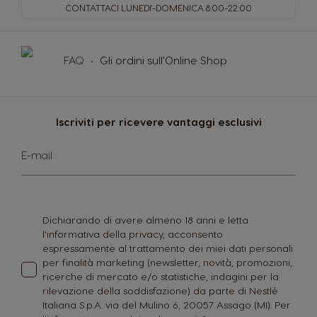
CONTATTACI LUNEDI'-DOMENICA
8:00-22.00
FAQ
Gli ordini sull'Online Shop
Iscriviti per ricevere vantaggi esclusivi
Iscriviti
E-mail
alla
nostra
Newsletter:
Dichiarando di avere almeno 18 anni e letta
l'informativa della privacy, acconsento
espressamente al trattamento dei miei dati personali
per finalità marketing (newsletter, novità, promozioni,
ricerche di mercato e/o statistiche, indagini per la
rilevazione della soddisfazione) da parte di Nestlé
Italiana S.p.A. via del Mulino 6, 20057 Assago (MI). Per