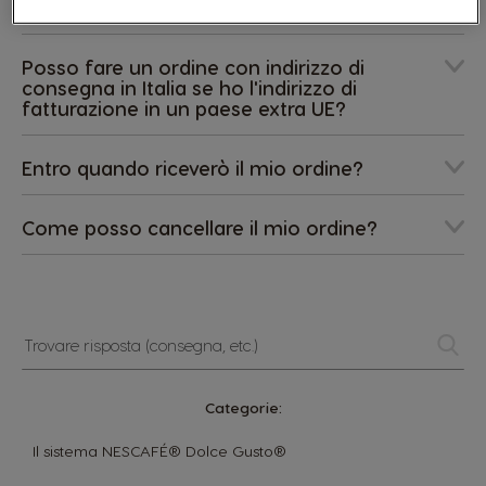
Come posso effettuare un reso?
Posso fare un ordine con indirizzo di
consegna in Italia se ho l'indirizzo di
fatturazione in un paese extra UE?
Entro quando riceverò il mio ordine?
Come posso cancellare il mio ordine?
Trovare
risposta
(consegna,
etc.)
Categorie:
Il sistema NESCAFÉ® Dolce Gusto®