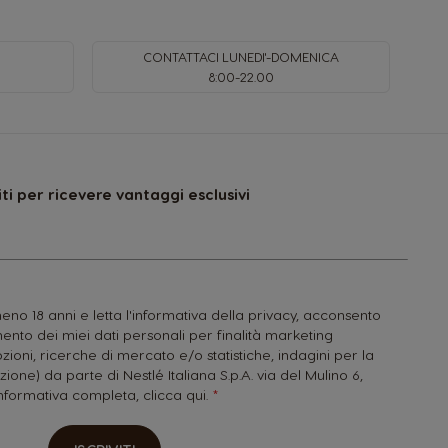
CONTATTACI LUNEDI'-DOMENICA
8:00-22.00
viti per ricevere vantaggi esclusivi
no 18 anni e letta l'informativa della privacy, acconsento
nto dei miei dati personali per finalità marketing
zioni, ricerche di mercato e/o statistiche, indagini per la
zione) da parte di Nestlé Italiana S.p.A. via del Mulino 6,
'informativa completa,
clicca qui.