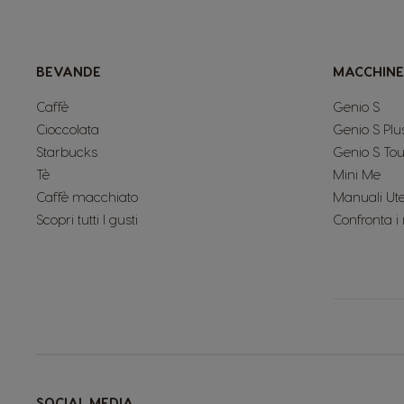
BEVANDE
MACCHINE
Caffè
Genio S
Cioccolata
Genio S Plu
Starbucks
Genio S To
Tè
Mini Me
Caffè macchiato
Manuali Ut
Scopri tutti I gusti
Confronta i
SOCIAL MEDIA