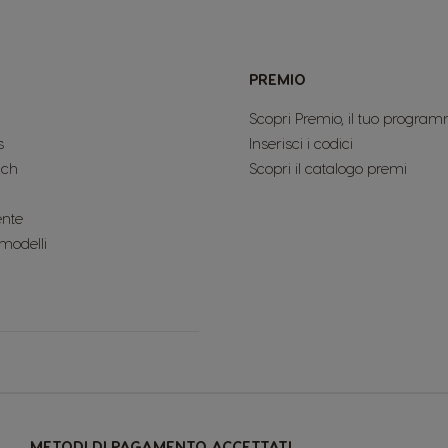
PREMIO
Scopri Premio, il tuo program
s
Inserisci i codici
uch
Scopri il catalogo premi
ente
 modelli
METODI DI PAGAMENTO ACCETTATI