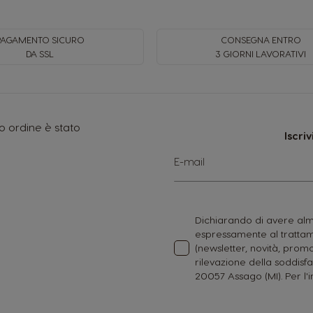
PAGAMENTO SICURO
CONSEGNA ENTRO
DA SSL
3 GIORNI LAVORATIVI
io ordine è stato
Iscri
Iscriviti
E-mail
alla
nostra
Newsletter:
Dichiarando di avere alme
espressamente al trattame
(newsletter, novità, promo
rilevazione della soddisfa
20057 Assago (MI). Per l