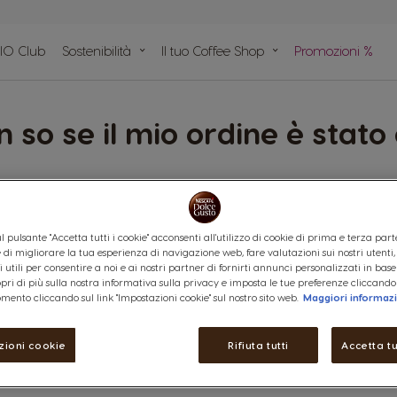
IO Club
Sostenibilità
Il tuo Coffee Shop
Promozioni %
pido
n plastica
e
n so se il mio ordine è stat
nfermato, riceverai un'e-mail di conferma, oppure puoi consultare di
filo. Se hai bisogno di altri dettagli puoi chiamarci al Servizio Con
l pulsante "Accetta tutti i cookie" acconsenti all'utilizzo di cookie di prima e terza part
ine di migliorare la tua esperienza di navigazione web, fare valutazioni sui nostri utenti
 utili per consentire a noi e ai nostri partner di fornirti annunci personalizzati in base
copri di più sulla nostra informativa sulla privacy e imposta le tue preferenze cliccando
mento cliccando sul link "Impostazioni cookie" sul nostro sito web.
Maggiori informaz
zioni cookie
Rifiuta tutti
Accetta tu