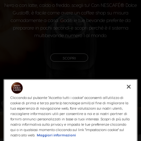
Nero
o con latte, caldo o freddo...scegli tu! Con NESCAFÉ® Dolce
Gusto®, è facile come avere un coffee shop su misura
comodamente a casa. Goditi le tue bevande preferite da
preparare in pochi secondi e scopri perché è il sistema
multibevande numero 1 al mondo.
SCOPRI
Cliccando sul pulsante "Accetta tutti i cookie" acconsenti all'utilizzo di
cookie di prima e terza parte (o tecnologie simili) al fine di migliorare la
tua esperienza di navigazione web, fare valutazioni sui nostri utenti,
raccogliere informazioni utili per consentire a noi e ai nostri partner di
fornirti annunci personalizzati in base ai tuoi interessi. Scopri di più sulla
nostra informativa sulla privacy e imposta le tue preferenze cliccando
qui o in qualsiasi momento cliccando sul link "Impostazioni cookie" sul
nostro sito web.
Maggiori informazioni