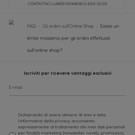
CONTATTACI LUNEDI'-DOMENICA
8:00-22.00
FAQ
Gli ordini sull'Online Shop
Esiste un
limite massimo per gli ordini effettuati
sull'online shop?
Iscriviti per ricevere vantaggi esclusivi
Iscriviti
E-mail
alla
nostra
Newsletter:
Dichiarando di avere almeno 18 anni e letta
l'informativa della privacy, acconsento
espressamente al trattamento dei miei dati personali
per finalità marketing (newsletter, novità, promozioni,