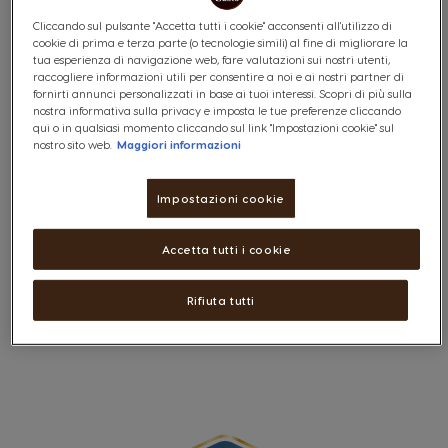
Il sistema NESCAFÉ® Dolce Gusto®
Cliccando sul pulsante "Accetta tutti i cookie" acconsenti all'utilizzo di
cookie di prima e terza parte (o tecnologie simili) al fine di migliorare la
La macchina
tua esperienza di navigazione web, fare valutazioni sui nostri utenti,
raccogliere informazioni utili per consentire a noi e ai nostri partner di
Le capsule
fornirti annunci personalizzati in base ai tuoi interessi. Scopri di più sulla
nostra informativa sulla privacy e imposta le tue preferenze cliccando
qui o in qualsiasi momento cliccando sul link "Impostazioni cookie" sul
La preparazione delle bevande
nostro sito web.
Maggiori informazioni
La registrazione
Impostazioni cookie
Gli ordini sull'Online Shop
Accetta tutti i cookie
I codici promozionali
La gestione del tuo profilo
Rifiuta tutti
PREMIO CLUB