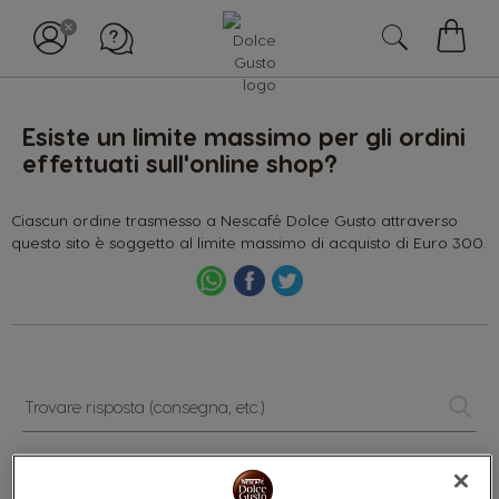
Il
mio
carell
Esiste un limite massimo per gli ordini
effettuati sull'online shop?
Ciascun ordine trasmesso a Nescafé Dolce Gusto attraverso
questo sito è soggetto al limite massimo di acquisto di Euro 300.
Trovare
risposta
(consegna,
etc.)
Categorie: