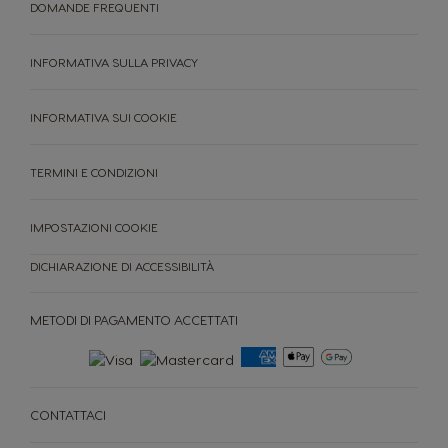
DOMANDE FREQUENTI
INFORMATIVA SULLA PRIVACY
INFORMATIVA SUI COOKIE
TERMINI E CONDIZIONI
IMPOSTAZIONI COOKIE
MACCHINE
CAPSULE
ACCESORI
DICHIARAZIONE DI ACCESSIBILITÀ
MACCHINE
CAPSULE
SOSTENIBILITÀ
METODI DI PAGAMENTO ACCETTATI
IL TUO COFFEE SHOP
Confronta le macchine
Assistenza macchine
Riordino rapido
PROMOZIONI %
CONTATTACI