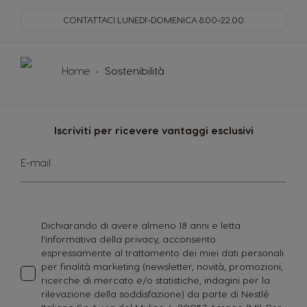
CONTATTACI LUNEDI'-DOMENICA
8:00-22.00
Home
Sostenibilità
Iscriviti per ricevere vantaggi esclusivi
Iscriviti
E-mail
alla
nostra
Newsletter:
Dichiarando di avere almeno 18 anni e letta
l'informativa della privacy, acconsento
espressamente al trattamento dei miei dati personali
per finalità marketing (newsletter, novità, promozioni,
ricerche di mercato e/o statistiche, indagini per la
rilevazione della soddisfazione) da parte di Nestlé