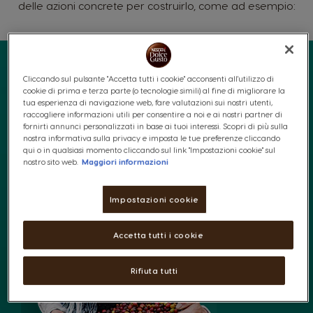
delle azioni concrete per costruirlo, come ad esempio:
Rafforzare il ruolo dei coltivatori e delle loro
Cliccando sul pulsante "Accetta tutti i cookie" acconsenti all'utilizzo di
comunità fornendo strumenti necessari
cookie di prima e terza parte (o tecnologie simili) al fine di migliorare la
tua esperienza di navigazione web, fare valutazioni sui nostri utenti,
per una crescita sostenibile
raccogliere informazioni utili per consentire a noi e ai nostri partner di
fornirti annunci personalizzati in base ai tuoi interessi. Scopri di più sulla
nostra informativa sulla privacy e imposta le tue preferenze cliccando
qui o in qualsiasi momento cliccando sul link "Impostazioni cookie" sul
nostro sito web.
Maggiori informazioni
Impostazioni cookie
Accetta tutti i cookie
Rifiuta tutti