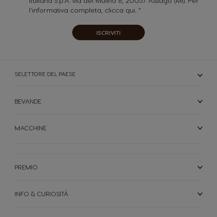
Italiana S.p.A. via del Mulino 6, 20057 Assago (MI). Per
l'informativa completa,
clicca qui.
ISCRIVITI
SELETTORE DEL PAESE
BEVANDE
MACCHINE
PREMIO
INFO & CURIOSITÀ