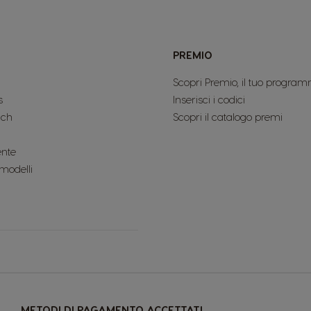
PREMIO
Scopri Premio, il tuo program
s
Inserisci i codici
uch
Scopri il catalogo premi
ente
 modelli
METODI DI PAGAMENTO ACCETTATI