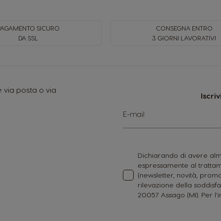
PAGAMENTO SICURO
CONSEGNA ENTRO
DA SSL
3 GIORNI LAVORATIVI
 via posta o via
Iscri
Iscriviti
E-mail
alla
nostra
Newsletter:
Dichiarando di avere alme
espressamente al trattame
(newsletter, novità, promo
rilevazione della soddisfa
20057 Assago (MI). Per l