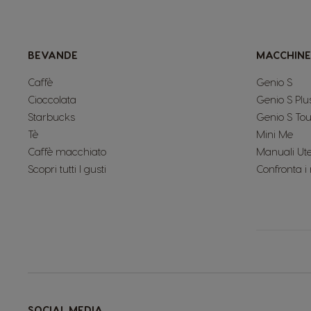
BEVANDE
MACCHINE
Caffè
Genio S
Cioccolata
Genio S Plu
Starbucks
Genio S To
Tè
Mini Me
Caffè macchiato
Manuali Ut
Scopri tutti I gusti
Confronta i
SOCIAL MEDIA