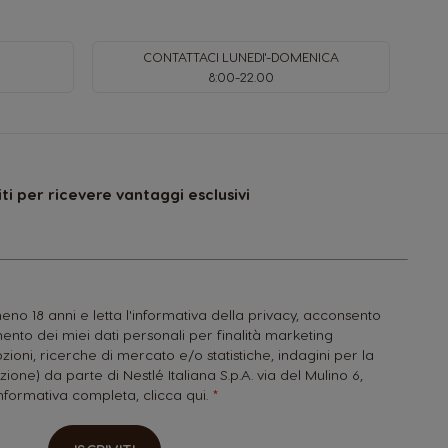
CONTATTACI LUNEDI'-DOMENICA
8:00-22.00
viti per ricevere vantaggi esclusivi
no 18 anni e letta l'informativa della privacy, acconsento
nto dei miei dati personali per finalità marketing
zioni, ricerche di mercato e/o statistiche, indagini per la
zione) da parte di Nestlé Italiana S.p.A. via del Mulino 6,
'informativa completa,
clicca qui.