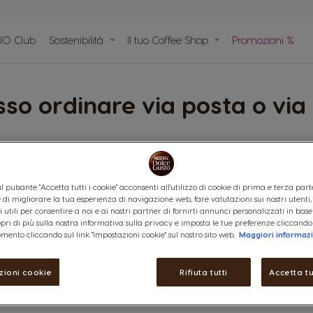
IO Club
Sostenibilità
Il tuo Coffee Shop
Promozioni %
pido
n plastica
e
sso ordinare via posta o via
bile ordinare telefonicamente chiamando il numero 800 365 234. Un
a, dalle 8:00 alle 22:00. Per maggiori informazioni clicca qui
l pulsante "Accetta tutti i cookie" acconsenti all'utilizzo di cookie di prima e terza part
ine di migliorare la tua esperienza di navigazione web, fare valutazioni sui nostri utenti
 utili per consentire a noi e ai nostri partner di fornirti annunci personalizzati in base
copri di più sulla nostra informativa sulla privacy e imposta le tue preferenze cliccando
mento cliccando sul link "Impostazioni cookie" sul nostro sito web.
Maggiori informaz
zioni cookie
Rifiuta tutti
Accetta tu