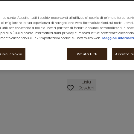
separata da quella dedicata all'
Maggiori Informazioni
l pulsante "Accetta tutti i cookie" acconsenti all'utilizzo di cookie di prima e terza part
12,99 €
ine di migliorare la tua esperienza di navigazione web, fare valutazioni sui nostri utenti
 utili per consentire a noi e ai nostri partner di fornirti annunci personalizzati in base
ettagli
copri di più sulla nostra informativa sulla privacy e imposta le tue preferenze cliccando
mento cliccando sul link "Impostazioni cookie" sul nostro sito web.
Maggiori informaz
Ridurre
Quantità
A
zioni cookie
Rifiuta tutti
Accetta tu
Lista Dei Desideri
Lista
Desideri