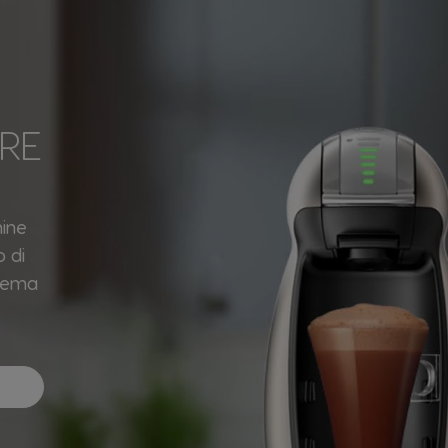
RE
hine
 di
crema