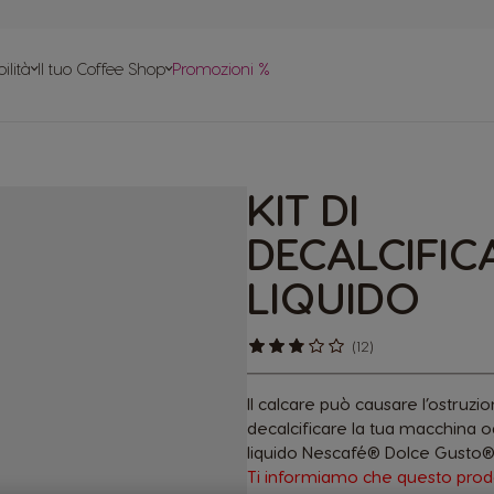
le
ilità
Il tuo Coffee Shop
Promozioni %
apido
tte
KIT DI
 in plastica
DECALCIFIC
LIQUIDO
(12)
Il calcare può causare l’ostruzi
decalcificare la tua macchina ogn
liquido Nescafé® Dolce Gusto®
Ti informiamo che questo prodo