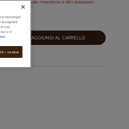
acquisto di capsule, macchine o altri accessori.
e (o tecnologie
, raccogliere
 ai tuoi
 qui o in
ioni
AGGIUNGI AL CARRELLO
umentare
tti i cookie