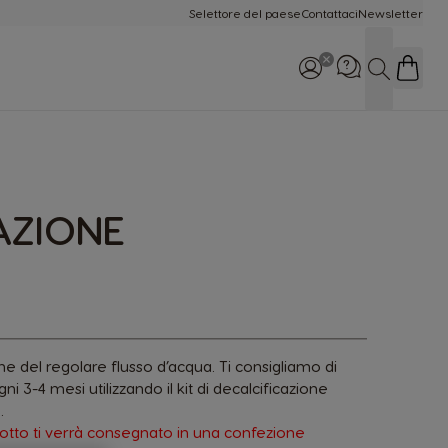
Selettore del paese
Contattaci
Newsletter
Cerca
Chiamaci: 800-365234
AZIONE
Lun-Dom 8:00 - 22:00
one del regolare flusso d’acqua. Ti consigliamo di
i 3-4 mesi utilizzando il kit di decalcificazione
.
tto ti verrà consegnato in una confezione