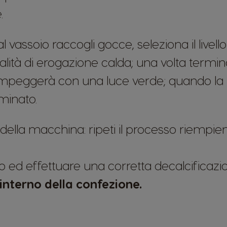
.
l vassoio raccogli gocce, seleziona il liv
tà di erogazione calda; una volta terminat
lampeggerà con una luce verde; quando la lu
minato.
della macchina: ripeti il processo riempien
 ed effettuare una corretta decalcificaz
l'interno della confezione.