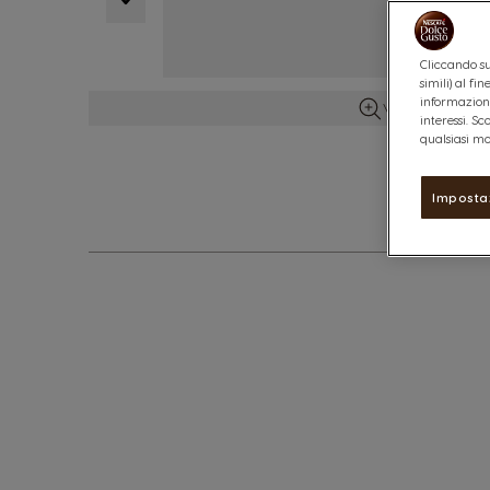
Cliccando su
simili) al f
informazioni
Vedi maggiori d
interessi. S
qualsiasi mo
Imposta