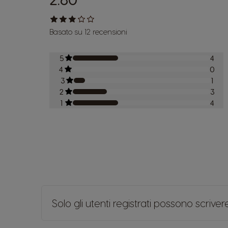
Basato su 12 recensioni
5
4
4
0
3
1
2
3
1
4
Solo gli utenti registrati possono scrive