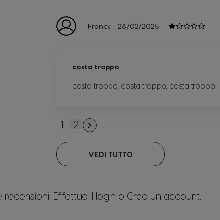
-
Francy
28/02/2025
costa troppo
costa troppo, costa troppo, costa troppo.
1
2
Attualmente stai leggendo la pagi
Pagina
VEDI TUTTO
re recensioni.
Effettua il login
o
Crea un account
.