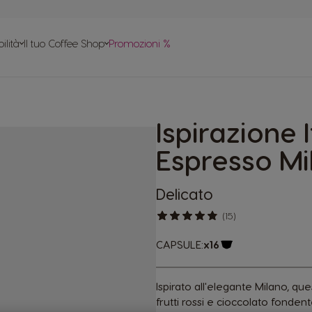
le
ilità
Il tuo Coffee Shop
Promozioni %
apido
tte
Ispirazione 
 in plastica
Espresso Mi
Delicato
(15)
CAPSULE:
x16
Logo capsula
Ispirato all'elegante Milano, qu
frutti rossi e cioccolato fondent