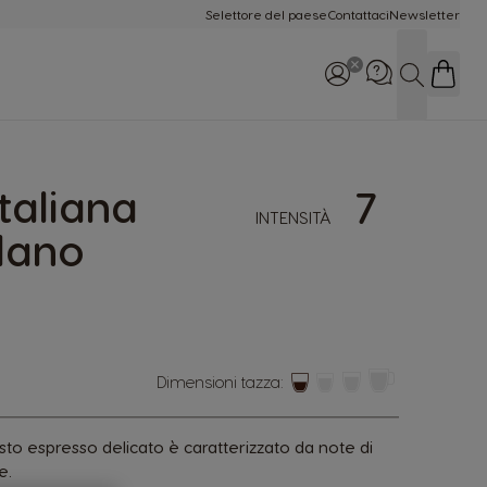
Selettore del paese
Contattaci
Newsletter
Cerca
Italiana
7
INTENSITÀ
Chiamaci: 800-365234
lano
Lun-Dom 8:00 - 22:00
Dimensioni tazza:
esto espresso delicato è caratterizzato da note di
e.