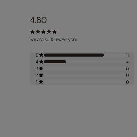
4.80
Basato su 15 recensioni
5
11
4
4
3
0
2
0
1
0