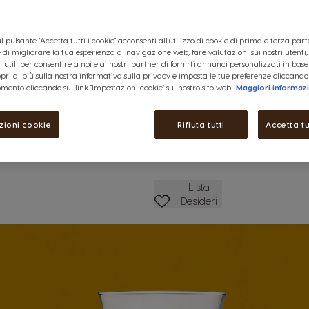
Vedere ingredienti
4,99 €
l pulsante "Accetta tutti i cookie" acconsenti all'utilizzo di cookie di prima e terza part
ine di migliorare la tua esperienza di navigazione web, fare valutazioni sui nostri utenti
 utili per consentire a noi e ai nostri partner di fornirti annunci personalizzati in base
copri di più sulla nostra informativa sulla privacy e imposta le tue preferenze cliccando
Ridurre
Quantità
A
ettagli
mento cliccando sul link "Impostazioni cookie" sul nostro sito web.
Maggiori informaz
zioni cookie
Rifiuta tutti
Accetta tu
Lista Dei Desideri
Lista
Desideri