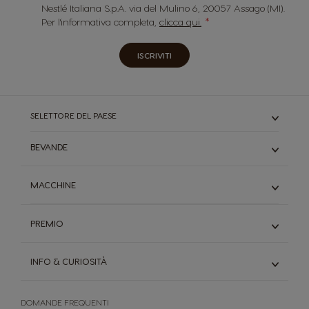
Nestlé Italiana S.p.A. via del Mulino 6, 20057 Assago (MI).
Per l'informativa completa,
clicca qui.
ISCRIVITI
SELETTORE DEL PAESE
BEVANDE
Caffè
MACCHINE
Cioccolata
Starbucks
Genio S
Tè
PREMIO
Genio S Plus
Caffè macchiato
Genio S Touch
Scopri Premio, il tuo programma fedeltà
Scopri tutti I gusti
Mini Me
INFO & CURIOSITÀ
Inserisci i codici
Manuali Utente
Scopri il catalogo premi
Il sistema Dolce Gusto
Confronta i modelli
DOMANDE FREQUENTI
Il mondo del caffè