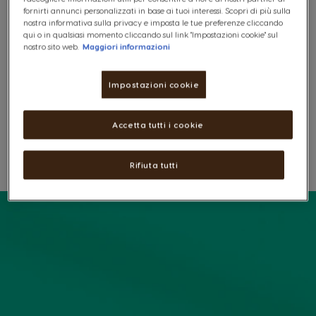
5,89 €
fornirti annunci personalizzati in base ai tuoi interessi. Scopri di più sulla
nostra informativa sulla privacy e imposta le tue preferenze cliccando
qui o in qualsiasi momento cliccando sul link "Impostazioni cookie" sul
nostro sito web.
Maggiori informazioni
Impostazioni cookie
Accetta tutti i cookie
Lista Dei Desideri
Lista Desideri
Rifiuta tutti