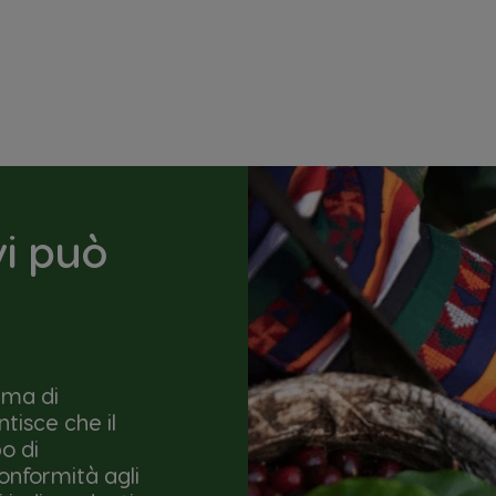
vi può
mma di
ntisce che il
o di
conformità agli