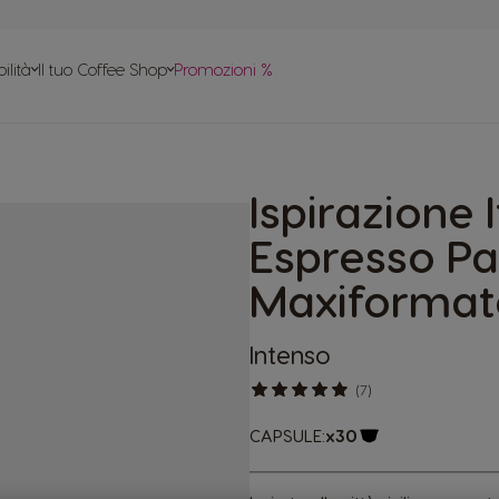
le
ilità
Il tuo Coffee Shop
Promozioni %
apido
tte
Ispirazione 
 in plastica
Espresso P
Maxiformat
Intenso
(7)
CAPSULE:
x30
Logo capsula