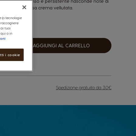
uesto espresso intenso e persistente nasconde note di
tto una generosa crema vellutata.
e (o tecnologie
, raccogliere
 ai tuoi
 qui o in
ioni
AGGIUNGI AL CARRELLO
umentare
tti i cookie
Spedizione gratuita da 30€