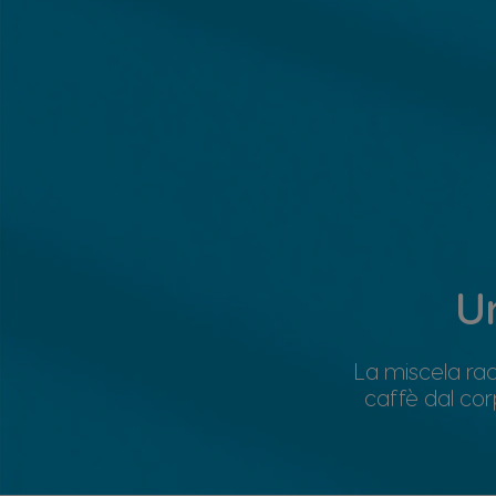
U
La miscela rac
caffè dal cor