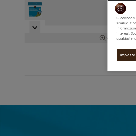
View larger image
Cliccando su
simili) al f
View larger image
informazioni
interessi. S
Vedi maggiori d
qualsiasi mo
Imposta