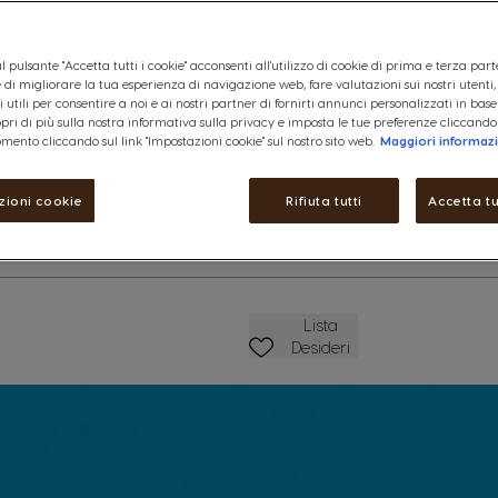
Ispirato alla città siciliana, q
pepe e cioccolato fondente so
Vedere ingredienti
l pulsante "Accetta tutti i cookie" acconsenti all'utilizzo di cookie di prima e terza part
ine di migliorare la tua esperienza di navigazione web, fare valutazioni sui nostri utenti
8,49 €
 utili per consentire a noi e ai nostri partner di fornirti annunci personalizzati in base
copri di più sulla nostra informativa sulla privacy e imposta le tue preferenze cliccando
ettagli
mento cliccando sul link "Impostazioni cookie" sul nostro sito web.
Maggiori informaz
Ridurre
Quantità
A
zioni cookie
Rifiuta tutti
Accetta tu
Lista Dei Desideri
Lista
Desideri