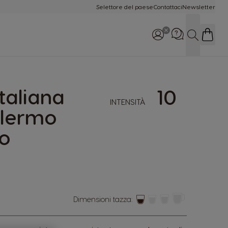
Selettore del paese
Contattaci
Newsletter
Cerca
Italiana
10
INTENSITÀ
Chiamaci: 800-365234
alermo
Lun-Dom 8:00 - 22:00
o
Dimensioni tazza: