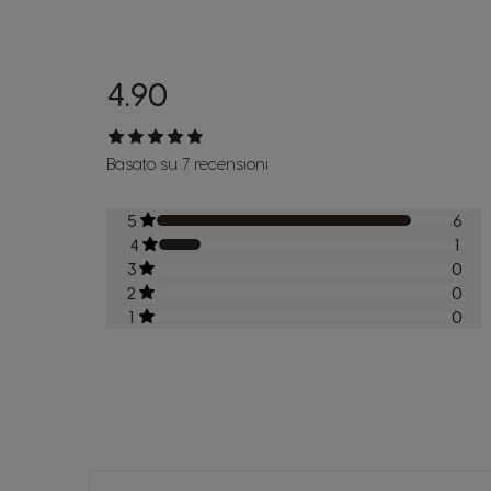
4.90
Basato su 7 recensioni
5
6
4
1
3
0
2
0
1
0