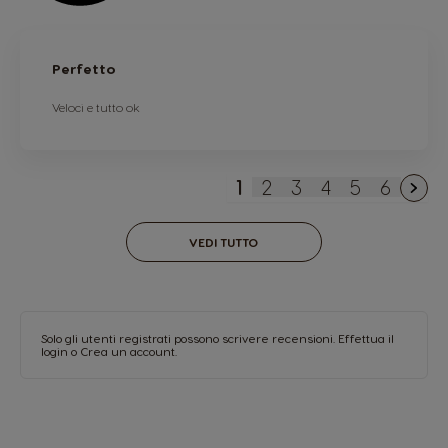
Perfetto
Veloci e tutto ok
1
2
3
4
5
6
Attualmente stai legg
Pagina
Pagina
Pagina
Pagina
Pagina
VEDI TUTTO
Solo gli utenti registrati possono scrivere recensioni.
Effettua il
login
o
Crea un account
.