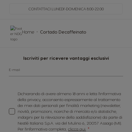
CONTATTACI LUNEDI'-DOMENICA
8:00-22.00
Home
Cortado Decaffeinato
Iscriviti per ricevere vantaggi esclusivi
E-mail
Dichiarando di avere almeno 18 anni e letta l'informativa
della privacy, acconsento espressamente al trattamento
dei miei dati personali per finalità marketing (newsletter,
novità, promozioni, ricerche di mercato e/o statistiche,
indagini per la rilevazione della soddisfazione) da parte di
Nestlé Italiana S.p.A. via del Mulino 6, 20057 Assago (MI).
Per l'informativa completa,
clicca qui.