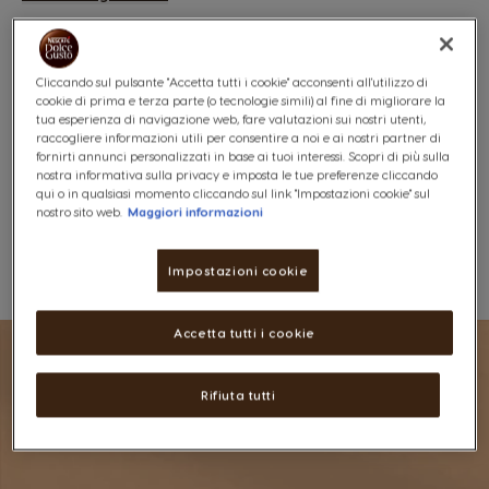
5,89 €
Cliccando sul pulsante "Accetta tutti i cookie" acconsenti all'utilizzo di
cookie di prima e terza parte (o tecnologie simili) al fine di migliorare la
tua esperienza di navigazione web, fare valutazioni sui nostri utenti,
raccogliere informazioni utili per consentire a noi e ai nostri partner di
fornirti annunci personalizzati in base ai tuoi interessi. Scopri di più sulla
nostra informativa sulla privacy e imposta le tue preferenze cliccando
qui o in qualsiasi momento cliccando sul link "Impostazioni cookie" sul
nostro sito web.
Maggiori informazioni
Lista Dei Desideri
Lista Desideri
Impostazioni cookie
Accetta tutti i cookie
Rifiuta tutti