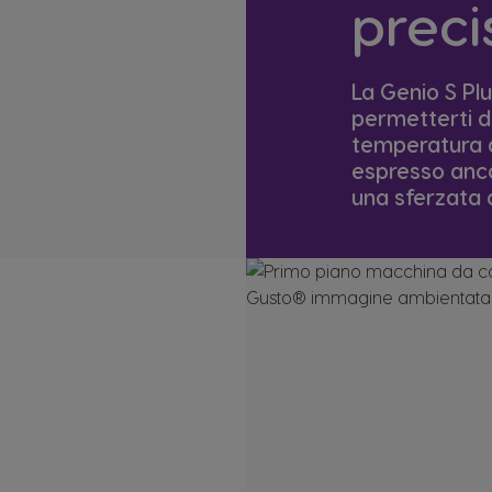
preci
La Genio S Plu
permetterti d
temperatura de
espresso anco
una sferzata d