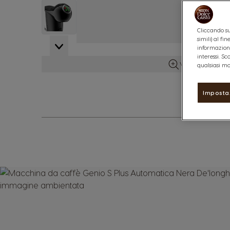
View larger image
Cliccando su
simili) al f
View larger image
informazioni
interessi. S
Vedi maggiori d
qualsiasi mo
Imposta