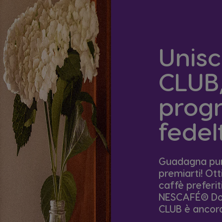
Unisc
CLUB,
pro
fedel
Guadagna punt
premiarti! Ott
caffè preferi
NESCAFÉ® Dol
CLUB è ancora 