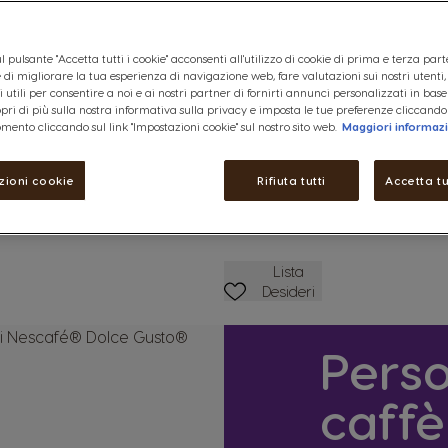
Maggiori Informazioni
l pulsante "Accetta tutti i cookie" acconsenti all'utilizzo di cookie di prima e terza part
Articolo
ine di migliorare la tua esperienza di navigazione web, fare valutazioni sui nostri utenti
esaurito
 utili per consentire a noi e ai nostri partner di fornirti annunci personalizzati in base
copri di più sulla nostra informativa sulla privacy e imposta le tue preferenze cliccando
ettagli
mento cliccando sul link "Impostazioni cookie" sul nostro sito web.
Maggiori informaz
zioni cookie
Rifiuta tutti
Accetta tu
Lista Dei Desideri
Lista
Desideri
Perso
caffè