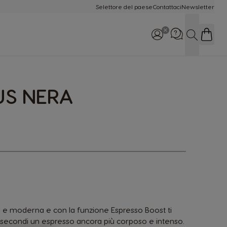
Selettore del paese
Contattaci
Newsletter
Cerca
US NERA
Chiamaci: 800-365234
Lun-Dom 8:00 - 22:00
a e moderna e con la funzione Espresso Boost ti
 secondi un espresso ancora più corposo e intenso.