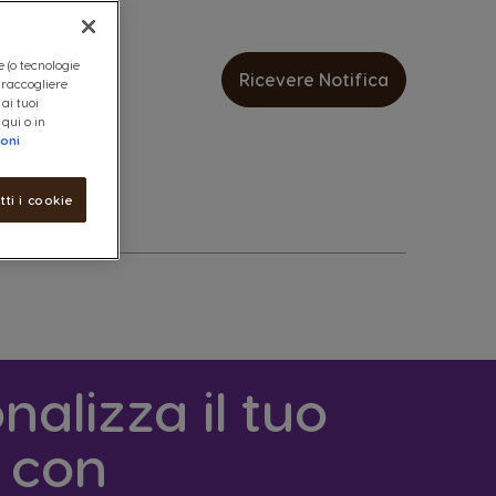
e (o tecnologie
Ricevere Notifica
, raccogliere
 ai tuoi
 qui o in
ioni
tti i cookie
nalizza il tuo
 con