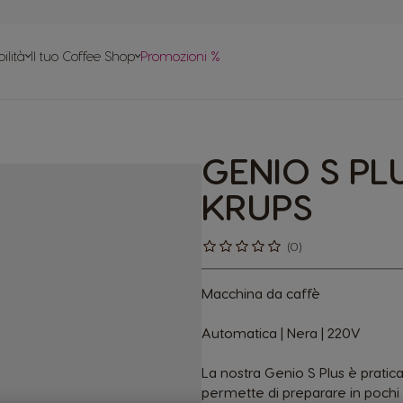
le
ilità
Il tuo Coffee Shop
Promozioni %
apido
tte
GENIO S PL
 in plastica
KRUPS
(0)
Macchina da caffè
Automatica | Nera | 220V
La nostra Genio S Plus è pratic
permette di preparare in pochi