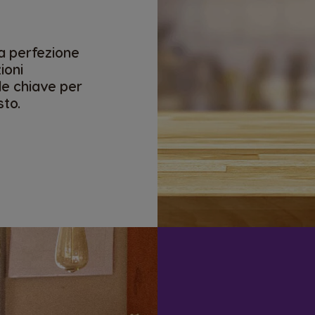
la perfezione
zioni
ole chiave per
sto.