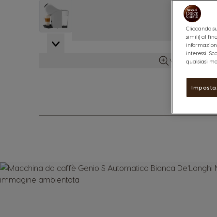
View larger image
Cliccando su
simili) al f
View larger image
informazioni
interessi. S
Vedi maggiori d
qualsiasi mo
Imposta