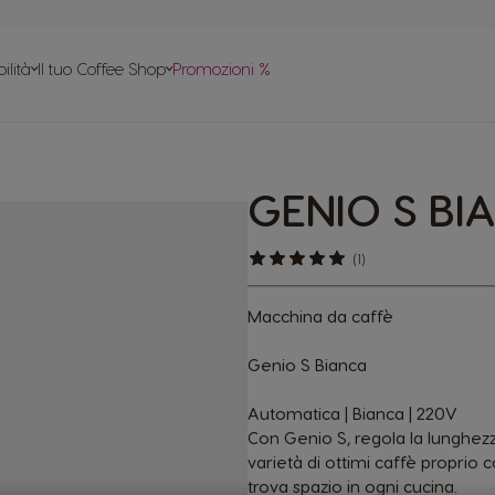
le
ilità
Il tuo Coffee Shop
Promozioni %
apido
tte
GENIO S BI
 in plastica
(1)
Macchina da caffè
Genio S Bianca
Automatica | Bianca | 220V
Con Genio S, regola la lunghezza
varietà di ottimi caffè proprio 
trova spazio in ogni cucina.