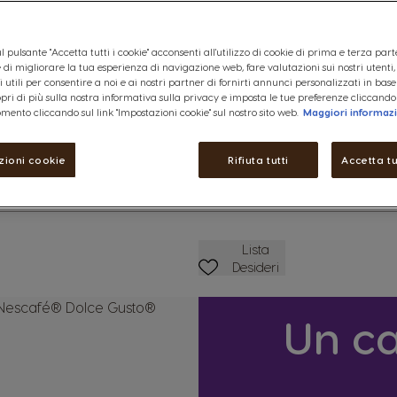
Maggiori Informazioni
l pulsante "Accetta tutti i cookie" acconsenti all'utilizzo di cookie di prima e terza part
ine di migliorare la tua esperienza di navigazione web, fare valutazioni sui nostri utenti
74,00 €
 utili per consentire a noi e ai nostri partner di fornirti annunci personalizzati in base
copri di più sulla nostra informativa sulla privacy e imposta le tue preferenze cliccando
ettagli
mento cliccando sul link "Impostazioni cookie" sul nostro sito web.
Maggiori informaz
Ridurre
Quantità
A
zioni cookie
Rifiuta tutti
Accetta tu
Lista Dei Desideri
Lista
Desideri
Un ca