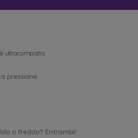
e
fè ultracompatta.
ta pressione
ldo o freddo? Entrambi!