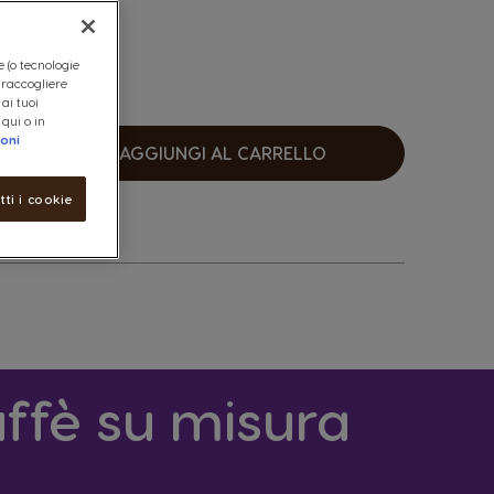
e (o tecnologie
, raccogliere
 ai tuoi
 qui o in
ioni
AGGIUNGI AL CARRELLO
umentare
tti i cookie
ffè su misura