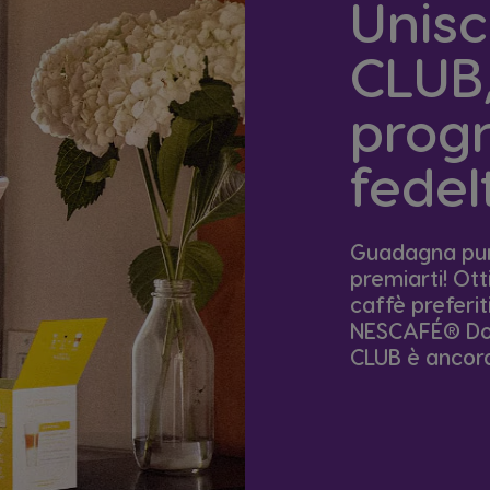
Unisc
CLUB,
pro
fedel
Guadagna punt
premiarti! Ott
caffè preferi
NESCAFÉ® Dol
CLUB è ancora 