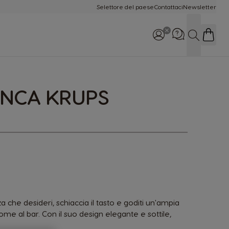
Selettore del paese
Contattaci
Newsletter
Cerca
ANCA KRUPS
Chiamaci: 800-365234
Lun-Dom 8:00 - 22:00
 che desideri, schiaccia il tasto e goditi un'ampia
come al bar. Con il suo design elegante e sottile,