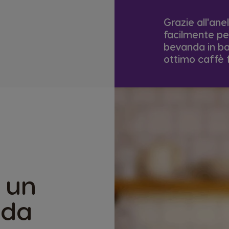
Grazie all'anel
facilmente pe
bevanda in ba
ottimo caffè 
a un
 da