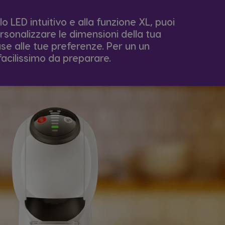
lo LED intuitivo e alla funzione XL, puoi
rsonalizzare le dimensioni della tua
se alle tue preferenze. Per un un
facilissimo da preparare.