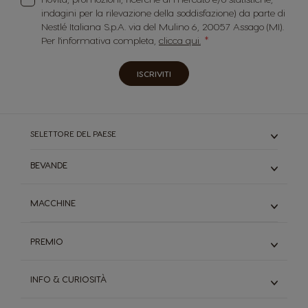
indagini per la rilevazione della soddisfazione) da parte di
Nestlé Italiana S.p.A. via del Mulino 6, 20057 Assago (MI).
Per l'informativa completa,
clicca qui.
ISCRIVITI
SELETTORE DEL PAESE
BEVANDE
Caffè
MACCHINE
Cioccolata
Starbucks
Genio S
Tè
PREMIO
Genio S Plus
Caffè macchiato
Genio S Touch
Scopri Premio, il tuo programma fedeltà
Scopri tutti I gusti
Mini Me
INFO & CURIOSITÀ
Inserisci i codici
Manuali Utente
Scopri il catalogo premi
Il sistema Dolce Gusto