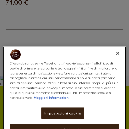
74,00 €
Lista Dei Desideri
Lista Desideri
Cliccando sul pulsante "Accetta tutti i cookie" acconsenti all'utilizzo di
cookie di prima e terza parte (o tecnologie simili) al fine di migliorare la
tua esperienza di navigazione web, fare valutazioni sui nostri utenti,
raccogliere informazioni utili per consentire a noi e ai nostri partner di
fornirti annunci personalizzati in base ai tuoi interessi. Scopri di più sulla
nostra informativa sulla privacy e imposta le tue preferenze cliccando
qui o in qualsiasi momento cliccando sul link "Impostazioni cookie" sul
Giocosa fuori,
nostro sito web.
Maggiori informazioni
seria dentro
Impostazioni cookie
Design di tendenza e prestazioni