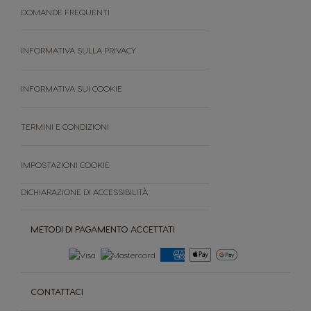
Confronta i modelli
DOMANDE FREQUENTI
Il mondo del caffè
Sostenibilità
Premio
INFORMATIVA SULLA PRIVACY
FAQ
Termini e condizioni
INFORMATIVA SUI COOKIE
Cancella ordine
TERMINI E CONDIZIONI
IMPOSTAZIONI COOKIE
DICHIARAZIONE DI ACCESSIBILITÀ
METODI DI PAGAMENTO ACCETTATI
CONTATTACI