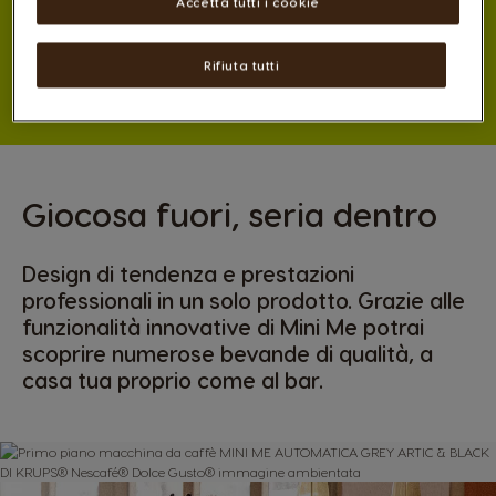
professionali in un solo prodotto. Grazie alle
Accetta tutti i cookie
funzionalità innovative di Mini Me potrai
scoprire numerose bevande di qualità, a
Rifiuta tutti
casa tua proprio come al bar.
Giocosa fuori, seria dentro
Design di tendenza e prestazioni
professionali in un solo prodotto. Grazie alle
funzionalità innovative di Mini Me potrai
scoprire numerose bevande di qualità, a
casa tua proprio come al bar.