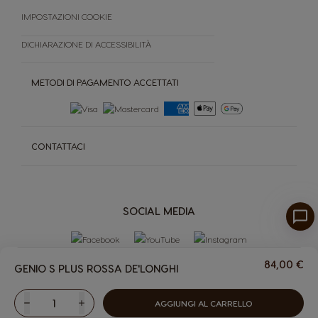
IMPOSTAZIONI COOKIE
DICHIARAZIONE DI ACCESSIBILITÀ
METODI DI PAGAMENTO ACCETTATI
CONTATTACI
SOCIAL MEDIA
84,00 €
GENIO S PLUS ROSSA DE'LONGHI
AGGIUNGI AL CARRELLO
Ridurre
Quantità
Aumentare
MACCHINE
CAPSULE
CAPSULE
MACCHINE
PREMIO CLUB
ALTRO
ACCESORI