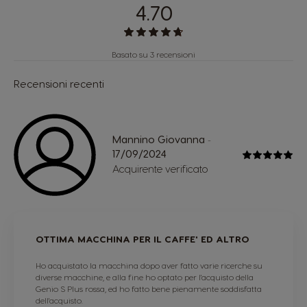
4.70
Basato su 3 recensioni
Recensioni recenti
Mannino Giovanna
-
17/09/2024
Acquirente verificato
OTTIMA MACCHINA PER IL CAFFE' ED ALTRO
Ho acquistato la macchina dopo aver fatto varie ricerche su
diverse macchine, e alla fine ho optato per l'acquisto della
Genio S Plus rossa, ed ho fatto bene pienamente soddisfatta
dell'acquisto.