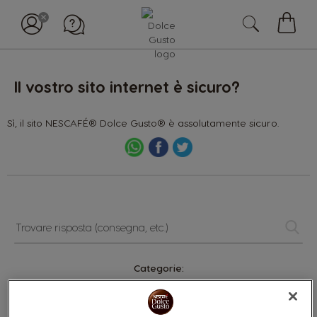
Il
mio
carell
Il vostro sito internet è sicuro?
Sì, il sito NESCAFÉ® Dolce Gusto® è assolutamente sicuro.
Trovare
risposta
(consegna,
etc.)
Categorie:
Il sistema NESCAFÉ® Dolce Gusto®