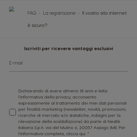
FAQ
La registrazione
Il vostro sito internet
è sicuro?
Iscriviti per ricevere vantaggi esclusivi
Iscriviti
E-mail
alla
nostra
Newsletter:
Dichiarando di avere almeno 18 anni e letta
l'informativa della privacy, acconsento
espressamente al trattamento dei miei dati personali
per finalità marketing (newsletter, novità, promozioni,
ricerche di mercato e/o statistiche, indagini per la
rilevazione della soddisfazione) da parte di Nestlé
Italiana S.p.A. via del Mulino 6, 20057 Assago (MI). Per
l'informativa completa,
clicca qui.