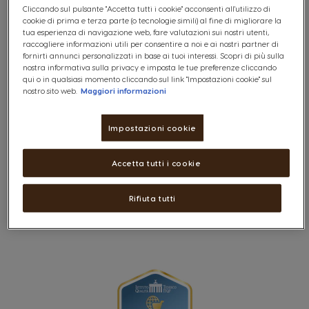
La macchina
Cliccando sul pulsante "Accetta tutti i cookie" acconsenti all'utilizzo di
cookie di prima e terza parte (o tecnologie simili) al fine di migliorare la
tua esperienza di navigazione web, fare valutazioni sui nostri utenti,
Le capsule
raccogliere informazioni utili per consentire a noi e ai nostri partner di
fornirti annunci personalizzati in base ai tuoi interessi. Scopri di più sulla
La preparazione delle bevande
nostra informativa sulla privacy e imposta le tue preferenze cliccando
qui o in qualsiasi momento cliccando sul link "Impostazioni cookie" sul
La registrazione
nostro sito web.
Maggiori informazioni
Gli ordini sull'Online Shop
Impostazioni cookie
I codici promozionali
Accetta tutti i cookie
La gestione del tuo profilo
Rifiuta tutti
PREMIO CLUB