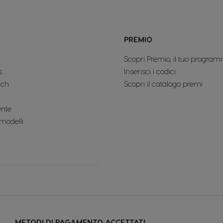
PREMIO
Scopri Premio, il tuo program
s
Inserisci i codici
uch
Scopri il catalogo premi
ente
 modelli
METODI DI PAGAMENTO ACCETTATI