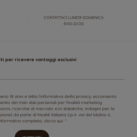
CONTATTACI LUNEDI'-DOMENICA
8:00-22.00
viti per ricevere vantaggi esclusivi
no 18 anni e letta l'informativa della privacy, acconsento
nto dei miei dati personali per finalità marketing
zioni, ricerche di mercato e/o statistiche, indagini per la
zione) da parte di Nestlé Italiana S.p.A. via del Mulino 6,
'informativa completa,
clicca qui.