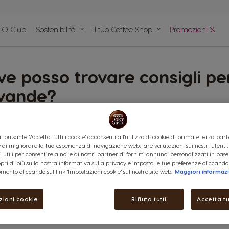
IO Club
Sostenibilità
Il tuo Coffee Shop
Promozioni %
pido
n plastica
e
ve posso trovare consigli pe
vande?
gli per la preparazione delle bevande sono chiaramente riportati sull
l pulsante "Accetta tutti i cookie" acconsenti all'utilizzo di cookie di prima e terza part
® Dolce Gusto® è la possibilità di dosare l'intensità della bevanda
ine di migliorare la tua esperienza di navigazione web, fare valutazioni sui nostri utenti
 utili per consentire a noi e ai nostri partner di fornirti annunci personalizzati in base
copri di più sulla nostra informativa sulla privacy e imposta le tue preferenze cliccando
mento cliccando sul link "Impostazioni cookie" sul nostro sito web.
Maggiori informaz
zioni cookie
Rifiuta tutti
Accetta tu