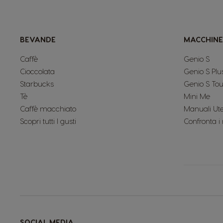
BEVANDE
MACCHINE
Caffè
Genio S
Cioccolata
Genio S Plu
Starbucks
Genio S To
Tè
Mini Me
Caffè macchiato
Manuali Ut
Scopri tutti I gusti
Confronta i
SOCIAL MEDIA