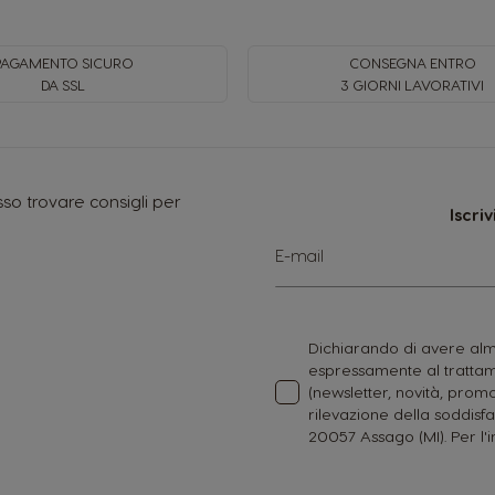
PAGAMENTO SICURO
CONSEGNA ENTRO
DA SSL
3 GIORNI LAVORATIVI
so trovare consigli per
Iscri
Iscriviti
E-mail
alla
nostra
Newsletter:
Dichiarando di avere alme
espressamente al trattame
(newsletter, novità, promo
rilevazione della soddisfa
20057 Assago (MI). Per l