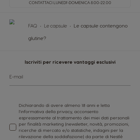
CONTATTACI LUNEDI'-DOMENICA
8:00-22.00
FAQ
Le capsule
Le capsule contengono
glutine?
Iscriviti per ricevere vantaggi esclusivi
Iscriviti
E-mail
alla
nostra
Newsletter:
Dichiarando di avere almeno 18 anni e letta
l'informativa della privacy, acconsento
espressamente al trattamento dei miei dati personali
per finalità marketing (newsletter, novità, promozioni,
ricerche di mercato e/o statistiche, indagini per la
rilevazione della soddisfazione) da parte di Nestlé