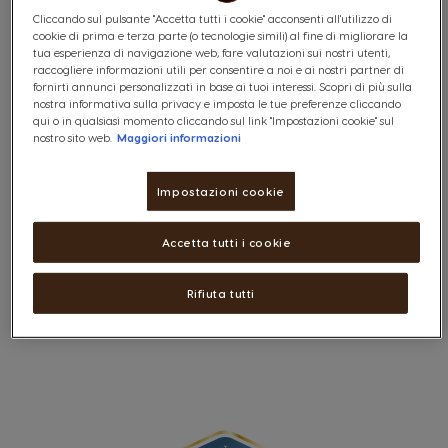
Il sistema NESCAFÉ® Dolce Gusto®
Cliccando sul pulsante "Accetta tutti i cookie" acconsenti all'utilizzo di
cookie di prima e terza parte (o tecnologie simili) al fine di migliorare la
La macchina
tua esperienza di navigazione web, fare valutazioni sui nostri utenti,
raccogliere informazioni utili per consentire a noi e ai nostri partner di
fornirti annunci personalizzati in base ai tuoi interessi. Scopri di più sulla
Le capsule
nostra informativa sulla privacy e imposta le tue preferenze cliccando
qui o in qualsiasi momento cliccando sul link "Impostazioni cookie" sul
La preparazione delle bevande
nostro sito web.
Maggiori informazioni
La registrazione
Impostazioni cookie
Gli ordini sull'Online Shop
Accetta tutti i cookie
I codici promozionali
La gestione del tuo profilo
Rifiuta tutti
PREMIO CLUB