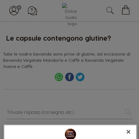
Il
mio
carell
Le capsule contengono glutine?
Tutte le nostre bevande sono prive di glutine, ad eccezione di
Bevanda Vegetale Mandorla e Caffè e Bevanda Vegetale
Avena e Caffè.
Trovare
risposta
(consegna,
etc.)
Categorie: