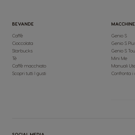
BEVANDE
MACCHINE
Caffè
Genio S
Cioccolata
Genio S Plu
Starbucks
Genio S To
Tè
Mini Me
Caffè macchiato
Manuali Ut
Scopri tutti I gusti
Confronta i
SOCIAL MEDIA