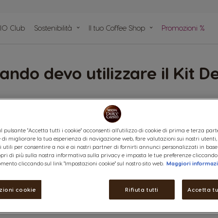
IO Club
Sostenibilità
Il tuo Coffee Shop
Promozioni %
pido
n plastica
e
ndo devo utilizzare il Kit D
gliabile utilizzare il Kit Decalcificante NESCAFÉ® Dolce Gusto® ogni
l pulsante "Accetta tutti i cookie" acconsenti all'utilizzo di cookie di prima e terza part
ine di migliorare la tua esperienza di navigazione web, fare valutazioni sui nostri utenti
 utili per consentire a noi e ai nostri partner di fornirti annunci personalizzati in base
copri di più sulla nostra informativa sulla privacy e imposta le tue preferenze cliccando
mento cliccando sul link "Impostazioni cookie" sul nostro sito web.
Maggiori informaz
zioni cookie
Rifiuta tutti
Accetta tu