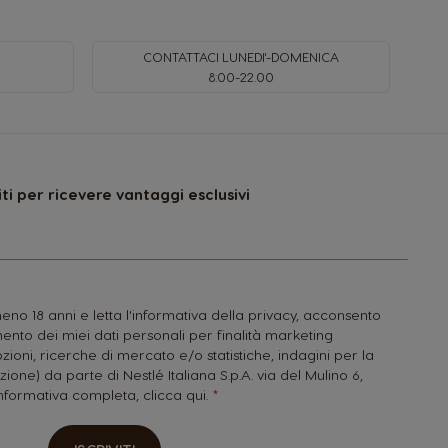
CONTATTACI LUNEDI'-DOMENICA
8:00-22.00
viti per ricevere vantaggi esclusivi
no 18 anni e letta l'informativa della privacy, acconsento
nto dei miei dati personali per finalità marketing
zioni, ricerche di mercato e/o statistiche, indagini per la
zione) da parte di Nestlé Italiana S.p.A. via del Mulino 6,
'informativa completa,
clicca qui.