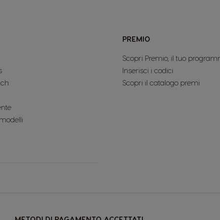
PREMIO
Scopri Premio, il tuo program
s
Inserisci i codici
uch
Scopri il catalogo premi
ente
 modelli
METODI DI PAGAMENTO ACCETTATI