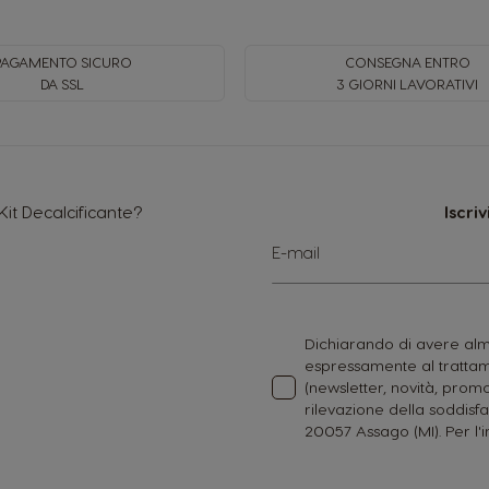
PAGAMENTO SICURO
CONSEGNA ENTRO
DA SSL
3 GIORNI LAVORATIVI
Kit Decalcificante?
Iscri
Iscriviti
E-mail
alla
nostra
Newsletter:
Dichiarando di avere alme
espressamente al trattame
(newsletter, novità, promo
rilevazione della soddisfa
20057 Assago (MI). Per l