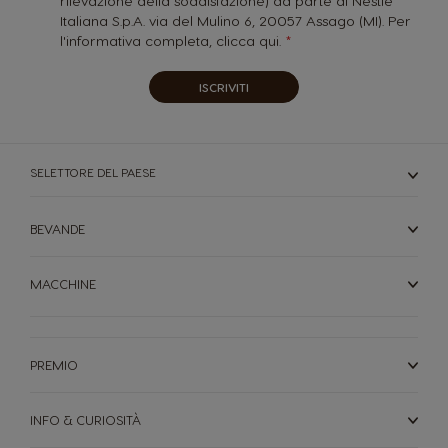
rilevazione della soddisfazione) da parte di Nestlé
Italiana S.p.A. via del Mulino 6, 20057 Assago (MI). Per
l'informativa completa,
clicca qui.
ISCRIVITI
SELETTORE DEL PAESE
BEVANDE
MACCHINE
PREMIO
INFO & CURIOSITÀ