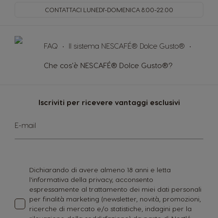
CONTATTACI LUNEDI'-DOMENICA
8:00-22.00
FAQ
Il sistema NESCAFÉ® Dolce Gusto®
Che cos'è NESCAFÉ® Dolce Gusto®?
Iscriviti per ricevere vantaggi esclusivi
Iscriviti
E-mail
alla
nostra
Newsletter:
Dichiarando di avere almeno 18 anni e letta
l'informativa della privacy, acconsento
espressamente al trattamento dei miei dati personali
per finalità marketing (newsletter, novità, promozioni,
ricerche di mercato e/o statistiche, indagini per la