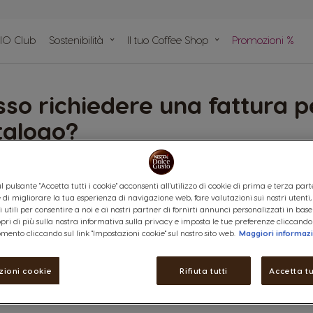
IO Club
Sostenibilità
Il tuo Coffee Shop
Promozioni %
pido
n plastica
e
so richiedere una fattura pe
talogo?
ura per l’acquisto di un premio fisico del Catalogo tramite Punti o 
l pulsante "Accetta tutti i cookie" acconsenti all'utilizzo di cookie di prima e terza part
pettivo produttore.
ine di migliorare la tua esperienza di navigazione web, fare valutazioni sui nostri utenti
 utili per consentire a noi e ai nostri partner di fornirti annunci personalizzati in base
copri di più sulla nostra informativa sulla privacy e imposta le tue preferenze cliccando
mento cliccando sul link "Impostazioni cookie" sul nostro sito web.
Maggiori informaz
zioni cookie
Rifiuta tutti
Accetta tu