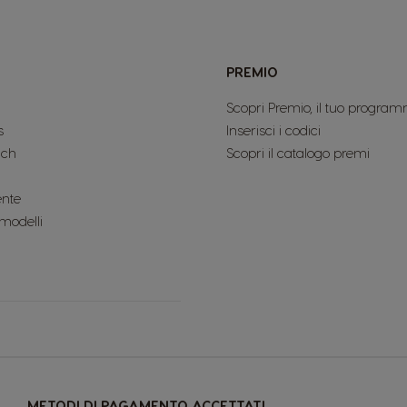
PREMIO
Scopri Premio, il tuo program
s
Inserisci i codici
uch
Scopri il catalogo premi
ente
 modelli
METODI DI PAGAMENTO ACCETTATI