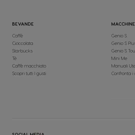
BEVANDE
MACCHINE
Caffè
Genio S
Cioccolata
Genio S Plu
Starbucks
Genio S To
Tè
Mini Me
Caffè macchiato
Manuali Ut
Scopri tutti I gusti
Confronta i
SOCIAL MEDIA