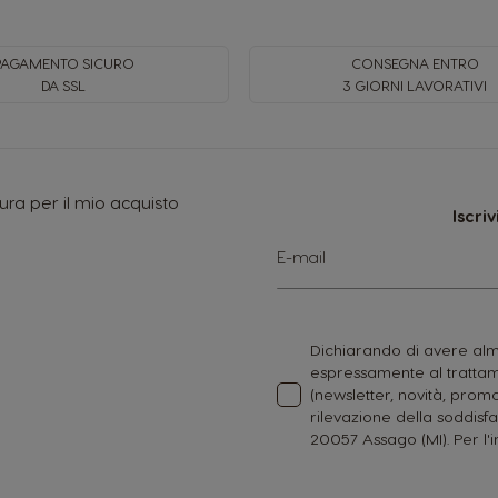
PAGAMENTO SICURO
CONSEGNA ENTRO
DA SSL
3 GIORNI LAVORATIVI
ura per il mio acquisto
Iscri
Iscriviti
E-mail
alla
nostra
Newsletter:
Dichiarando di avere alme
espressamente al trattame
(newsletter, novità, promo
rilevazione della soddisfa
20057 Assago (MI). Per l