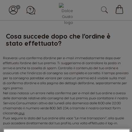
Il
mio
carell
Cosa succede dopo che l’ordine è
stato effettuato?
Riceverai una conferma d’ordine per e-mail immediatamente dopo aver
effettuato l’ordine del tuo premio. Ti suggeriamo di controllare la posta in
arrivo e anche la casella di spam. Controlla il contenuto del tuo ordine e
assicurati che l’indirizzo di consegna sia completo e corretto. Il tempo previsto
per la consegna potrebbe variare per ciascun premio ed è visibile sulla mail
di conferma d’ordine e alla pagina dei dettagli dell’ordine, separatamente per
ogni premio.
Nel caso notassi un errore nella conferma per e-mail del tuo ordine o avessi
delle domande relative alla consegna del tuo premio, puoi contattare il nostro
Servizio Consumatori attivo dal lunedì alla domenica dalle 8:00 alle 22:00
chiamando il numero verde 800 365 234, o tramite il nostro contact form
cliccando
qui
.
Puoi seguire lo stato del tuo ordine alla voce “Le mie transazioni”, alla quale
puoi accedere direttamente dal tuo profilo, una volta effettuato il log-in.