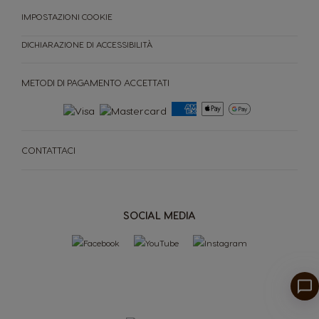
IMPOSTAZIONI COOKIE
DICHIARAZIONE DI ACCESSIBILITÀ
METODI DI PAGAMENTO ACCETTATI
CONTATTACI
MACCHINE
CAPSULE
SOCIAL MEDIA
ACCESORI
MACCHINE
CAPSULE
SOSTENIBILITÀ
IL TUO COFFEE SHOP