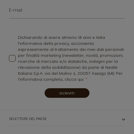
Iscriviti
E-mail
alla
nostra
Newsletter:
Dichiarando di avere almeno 18 anni e letta
l'informativa della privacy, acconsento
espressamente al trattamento dei miei dati personali
per finalità marketing (newsletter, novità, promozioni,
ricerche di mercato e/o statistiche, indagini per la
rilevazione della soddisfazione) da parte di Nestlé
Italiana S.p.A. via del Mulino 6, 20057 Assago (MI). Per
l'informativa completa,
clicca qui.
ISCRIVITI
SELETTORE DEL PAESE