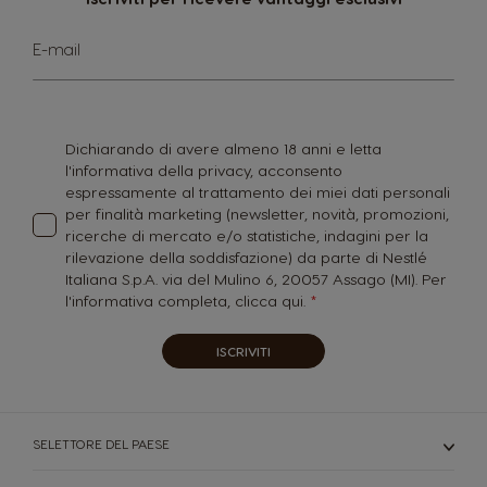
Iscriviti
E-mail
alla
nostra
Newsletter:
Dichiarando di avere almeno 18 anni e letta
l'informativa della privacy, acconsento
espressamente al trattamento dei miei dati personali
per finalità marketing (newsletter, novità, promozioni,
ricerche di mercato e/o statistiche, indagini per la
rilevazione della soddisfazione) da parte di Nestlé
Italiana S.p.A. via del Mulino 6, 20057 Assago (MI). Per
l'informativa completa,
clicca qui.
ISCRIVITI
SELETTORE DEL PAESE