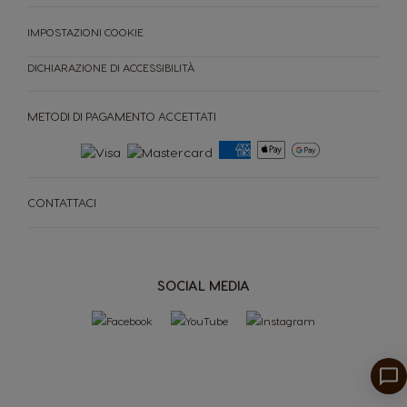
IMPOSTAZIONI COOKIE
DICHIARAZIONE DI ACCESSIBILITÀ
METODI DI PAGAMENTO ACCETTATI
CONTATTACI
MACCHINE
CAPSULE
ACCESORI
SOCIAL MEDIA
MACCHINE
CAPSULE
SOSTENIBILITÀ
IL TUO COFFEE SHOP