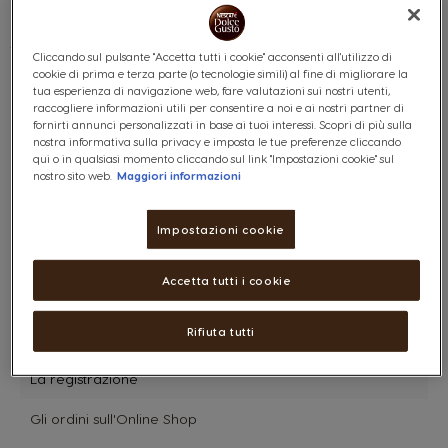
Cliccando sul pulsante "Accetta tutti i cookie" acconsenti all'utilizzo di
cookie di prima e terza parte (o tecnologie simili) al fine di migliorare la
tua esperienza di navigazione web, fare valutazioni sui nostri utenti,
Trovare
raccogliere informazioni utili per consentire a noi e ai nostri partner di
fornirti annunci personalizzati in base ai tuoi interessi. Scopri di più sulla
risposta
nostra informativa sulla privacy e imposta le tue preferenze cliccando
(consegna,
qui o in qualsiasi momento cliccando sul link "Impostazioni cookie" sul
etc.)
nostro sito web.
Maggiori informazioni
Categorie:
Il sistema NESCAFÉ® Dolce Gusto®
Impostazioni cookie
La macchina
Accetta tutti i cookie
Le capsule
Rifiuta tutti
La preparazione delle bevande
La registrazione
Gli ordini sull'Online Shop