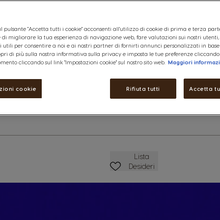
racchiuse sotto una densa crem
di pregiati chicchi di Arabica 
Robusta del Vietnam.
l pulsante "Accetta tutti i cookie" acconsenti all'utilizzo di cookie di prima e terza part
Vedere ingredienti
ine di migliorare la tua esperienza di navigazione web, fare valutazioni sui nostri utenti
 utili per consentire a noi e ai nostri partner di fornirti annunci personalizzati in base
copri di più sulla nostra informativa sulla privacy e imposta le tue preferenze cliccando
8,99 €
ettagli
mento cliccando sul link "Impostazioni cookie" sul nostro sito web.
Maggiori informaz
zioni cookie
Rifiuta tutti
Accetta tu
Ridurre
Quantità
A
Lista Dei Desideri
Lista
Desideri