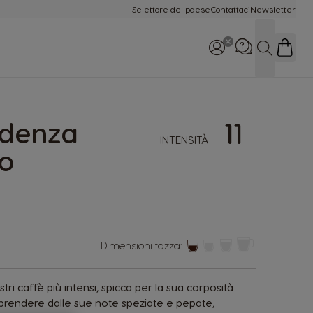
Selettore del paese
Contattaci
Newsletter
Cerca
rdenza
11
INTENSITÀ
Chiamaci: 800-365234
o
Lun-Dom 8:00 - 22:00
Dimensioni tazza:
stri caffè più intensi, spicca per la sua corposità
orprendere dalle sue note speziate e pepate,