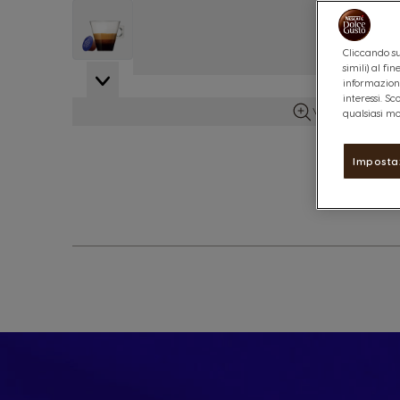
View larger image
Cliccando su
simili) al f
View larger image
informazioni
interessi. S
Vedi maggiori d
qualsiasi mo
Imposta