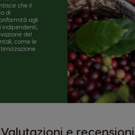
ntisce che il
o di
conformità agli
i indipendenti,
ivazione del
ntali, come le
ottimizzazione
Valutazioni e recensioni