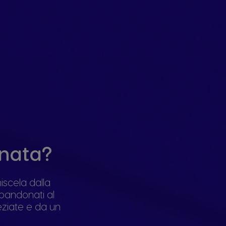
rnata?
iscela dalla
bbandonati al
eziate e da un