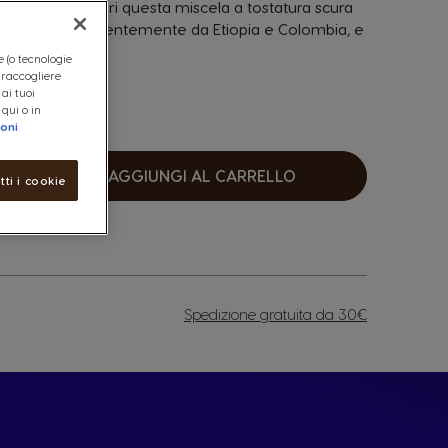
a dorata. Scopri questa miscela a tostatura scura
provenienti prevalentemente da Etiopia e Colombia, e
e (o tecnologie
, raccogliere
 ai tuoi
 qui o in
ioni
AGGIUNGI AL CARRELLO
tti i cookie
umentare
Spedizione gratuita da 30€