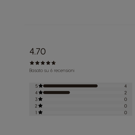
4.70
Basato su 6 recensioni
5
4
4
2
3
0
2
0
1
0