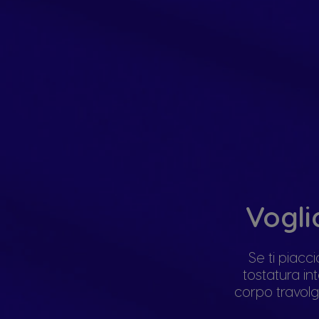
Vogli
Se ti piacc
tostatura in
corpo travolg