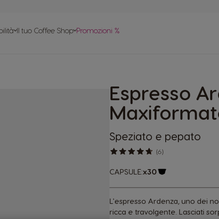
le
ilità
Il tuo Coffee Shop
Promozioni %
apido
tte
Espresso A
 in plastica
Maxiformat
Speziato e pepato
(6)
CAPSULE:
x30
Logo capsula
L'espresso Ardenza
, uno dei no
ricca e travolgente. Lasciati s