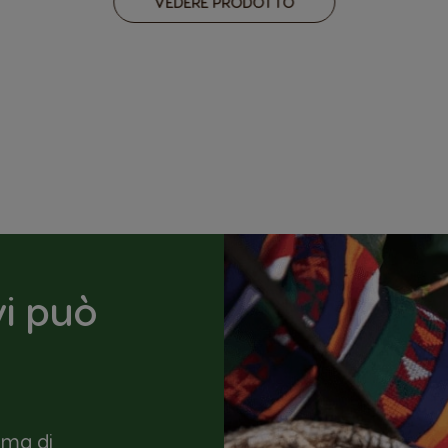
VEDERE PRODOTTO
vi può
mma di