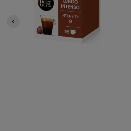
T-Fal
€ 5,89