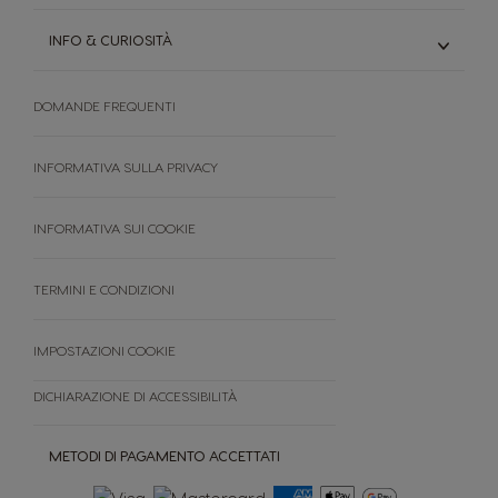
Caffè macchiato
Genio S Touch
Scopri Premio, il tuo programma fedeltà
Scopri tutti I gusti
Mini Me
INFO & CURIOSITÀ
Inserisci i codici
Manuali Utente
Scopri il catalogo premi
Il sistema Dolce Gusto
Confronta i modelli
DOMANDE FREQUENTI
Il mondo del caffè
Sostenibilità
Premio
INFORMATIVA SULLA PRIVACY
FAQ
Termini e condizioni
INFORMATIVA SUI COOKIE
Cancella ordine
TERMINI E CONDIZIONI
IMPOSTAZIONI COOKIE
DICHIARAZIONE DI ACCESSIBILITÀ
METODI DI PAGAMENTO ACCETTATI