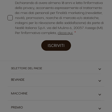
Dichiarando di avere almeno 18 anni e letta l'informativa
della privacy, acconsento espressamente al trattamento
dei miei dati personali per finalità marketing (newsletter,
novità, promozioni, ricerche di mercato e/o statistiche,
indagini per la rilevazione della soddisfazione) da parte di
Nestlé Italiana S.p.A. via del Mulino 6, 20057 Assago (MI).
Per l'informativa completa,
clicca qui.
ISCRIVITI
SELETTORE DEL PAESE
BEVANDE
Caffè
MACCHINE
Cioccolata
Starbucks
Genio S
Tè
PREMIO
Genio S Plus