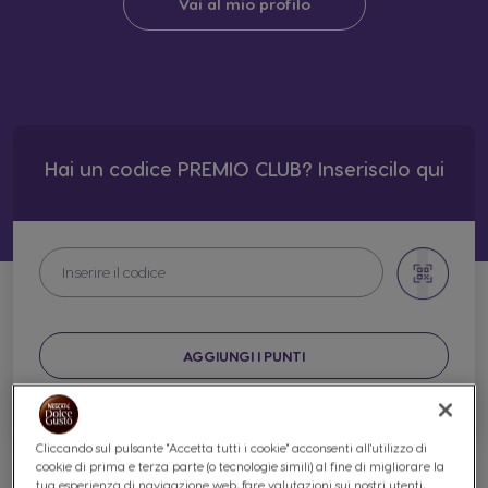
Vai al mio profilo
Hai un codice PREMIO CLUB? Inseriscilo qui
AGGIUNGI I PUNTI
Come funziona PREMIO CLUB?
Cliccando sul pulsante "Accetta tutti i cookie" acconsenti all'utilizzo di
cookie di prima e terza parte (o tecnologie simili) al fine di migliorare la
tua esperienza di navigazione web, fare valutazioni sui nostri utenti,