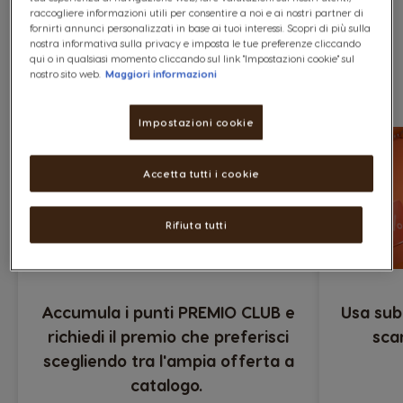
raccogliere informazioni utili per consentire a noi e ai nostri partner di
fornirti annunci personalizzati in base ai tuoi interessi. Scopri di più sulla
nostra informativa sulla privacy e imposta le tue preferenze cliccando
qui o in qualsiasi momento cliccando sul link "Impostazioni cookie" sul
Scopri PREMIO CLUB
nostro sito web.
Maggiori informazioni
Impostazioni cookie
Accetta tutti i cookie
Rifiuta tutti
Accumula i punti PREMIO CLUB e
Usa sub
richiedi il premio che preferisci
sca
scegliendo tra l'ampia offerta a
catalogo. ​​​