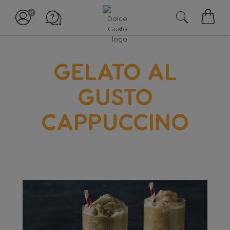
Il
mio
carell
GELATO AL
GUSTO
CAPPUCCINO