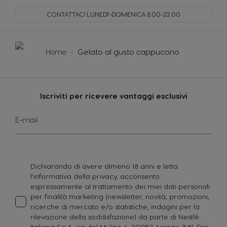
CONTATTACI LUNEDI'-DOMENICA
8:00-22.00
Home
Gelato al gusto cappuccino
Iscriviti per ricevere vantaggi esclusivi
Iscriviti
E-mail
alla
nostra
Newsletter:
Dichiarando di avere almeno 18 anni e letta
l'informativa della privacy, acconsento
espressamente al trattamento dei miei dati personali
per finalità marketing (newsletter, novità, promozioni,
ricerche di mercato e/o statistiche, indagini per la
rilevazione della soddisfazione) da parte di Nestlé
Italiana S.p.A. via del Mulino 6, 20057 Assago (MI). Per