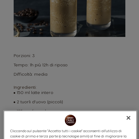
Porzioni:
3
Tempo:
1h più 12h di riposo
Difficoltà:
media
Ingredienti:
150 ml latte intero
2 tuorli d’uovo (piccoli)
125 gr. di zucchero
125 gr. di panna fresca
1 cucchiaino di Nescafé Dolce Gusto.
Cliccando sul pulsante "Accetta tutti i cookie" acconsenti all'utilizzo di
cookie di prima e terza parte (o tecnologie simili) al fine di migliorare la