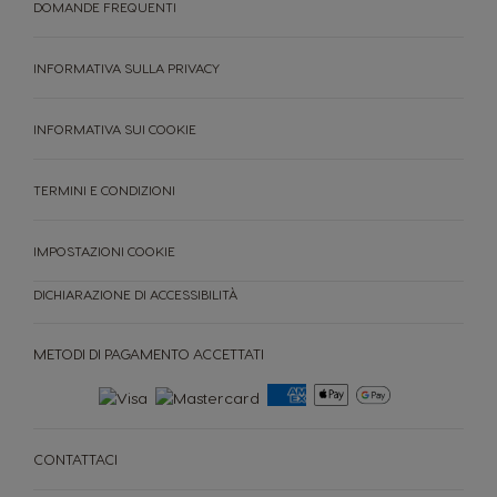
DOMANDE FREQUENTI
INFORMATIVA SULLA PRIVACY
INFORMATIVA SUI COOKIE
TERMINI E CONDIZIONI
IMPOSTAZIONI COOKIE
DICHIARAZIONE DI ACCESSIBILITÀ
MACCHINE
CAPSULE
ACCESORI
METODI DI PAGAMENTO ACCETTATI
MACCHINE
CAPSULE
SOSTENIBILITÀ
IL TUO COFFEE SHOP
CONTATTACI
Confronta le macchine
Assistenza macchine