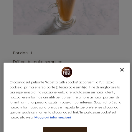
Porzioni:
1
Difficoltà:
molto semplice
Ingredienti:
15 g Burro di Arachidi
Cliccando sul pulsante "Accetta tutti i cookie" acconsenti all'utilizzo di
cookie di prima e terza parte (o tecnologie simili) al fine di migliorare la
150 ml Latte montato
tua esperienza di navigazione web, fare valutazioni sui nostri utenti,
1 Espresso Barista
raccogliere informazioni utili per consentire a noi e ai nostri partner di
fornirti annunci personalizzati in base ai tuoi interessi. Scopri di più sulla
Cacao in polvere q.b.
nostra informativa sulla privacy e imposta le tue preferenze cliccando
qui o in qualsiasi momento cliccando sul link "Impostazioni cookie" sul
nostro sito web.
Maggiori informazioni
Utensili:
1 macchina Nescafé® Dolce Gusto®