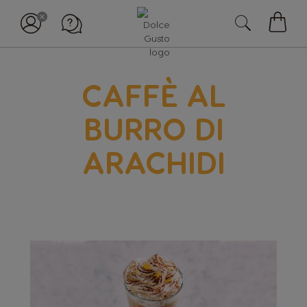
Il
mio
carell
CAFFÈ AL
BURRO DI
ARACHIDI