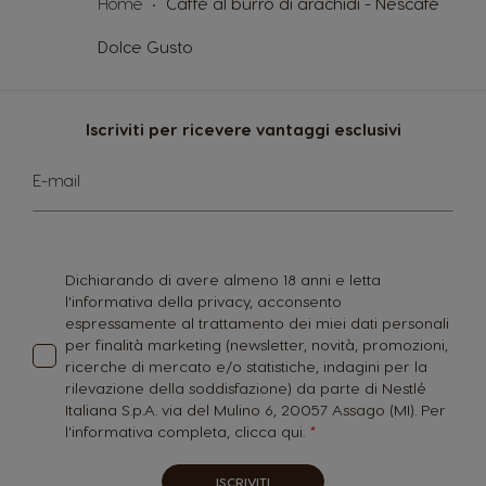
Home
Caffè al burro di arachidi - Nescafé
Dolce Gusto
Iscriviti per ricevere vantaggi esclusivi
Iscriviti
E-mail
alla
nostra
Newsletter:
Dichiarando di avere almeno 18 anni e letta
l'informativa della privacy, acconsento
espressamente al trattamento dei miei dati personali
per finalità marketing (newsletter, novità, promozioni,
ricerche di mercato e/o statistiche, indagini per la
rilevazione della soddisfazione) da parte di Nestlé
Italiana S.p.A. via del Mulino 6, 20057 Assago (MI). Per
l'informativa completa,
clicca qui.
ISCRIVITI