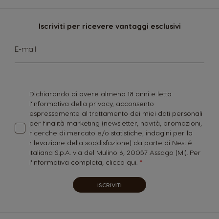
Iscriviti per ricevere vantaggi esclusivi
Iscriviti
E-mail
alla
nostra
Newsletter:
Dichiarando di avere almeno 18 anni e letta
l'informativa della privacy, acconsento
espressamente al trattamento dei miei dati personali
per finalità marketing (newsletter, novità, promozioni,
ricerche di mercato e/o statistiche, indagini per la
rilevazione della soddisfazione) da parte di Nestlé
Italiana S.p.A. via del Mulino 6, 20057 Assago (MI). Per
l'informativa completa,
clicca qui.
ISCRIVITI