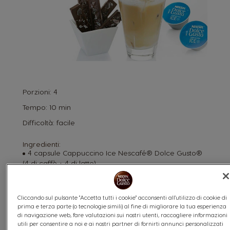
Porzioni:
4
Tempo:
10 min
Difficoltà:
facile
Ingredienti:
4 capsule Cappuccino Ice Nescafé® Dolce Gusto®
(4 di caffè + 4 di latte)
50 g di copertura di cioccolato (cacao 55%)
8-10 caramelle (es: miele, eucalipto, limone...)
Cliccando sul pulsante "Accetta tutti i cookie" acconsenti all'utilizzo di cookie di
prima e terza parte (o tecnologie simili) al fine di migliorare la tua esperienza
Utensili:
di navigazione web, fare valutazioni sui nostri utenti, raccogliere informazioni
1 macchina Nescafé® Dolce Gusto®
utili per consentire a noi e ai nostri partner di fornirti annunci personalizzati