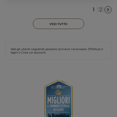
1
2
Attualmen
Pagina
VEDI TUTTO
Solo gli utenti registrati possono scrivere recensioni.
Effettua il
login
o
Crea un account
.