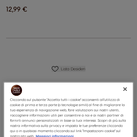
12,99 €
Lista Dei Desideri
Lista Desideri
Cliccando sul pulsante "Accetta tutti i cookie" acconsenti all'utilizzo di
cookie di prima e terza parte (o tecnologie simili) al fine di migliorare la
tua esperienza di navigazione web, fare valutazioni sui nostri utenti,
raccogliere informazioni utili per consentire a noi e ai nostri partner di
fornirti annunci personalizzati in base ai tuoi interessi. Scopri di più sulla
nostra informativa sulla privacy e imposta le tue preferenze cliccando
qui o in qualsiasi momento cliccando sul link "Impostazioni cookie" sul
nostro sito web.
Maggiori informazioni