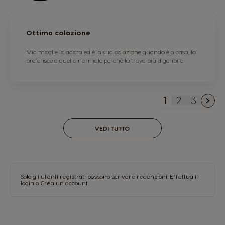
Ottima colazione
Mia moglie lo adora ed è la sua colazione quando è a casa, lo
preferisce a quello normale perchè lo trova più digeribile.
1
2
3
Attualmente 
Pagina
Pagina
VEDI TUTTO
Solo gli utenti registrati possono scrivere recensioni.
Effettua il
login
o
Crea un account
.