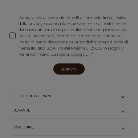
Dichiarando di avere almeno 18 anni e letta l'informativa
della privacy, acconsento espressamente al trattamento
dei miei dati personali per finalità marketing (newsletter,
novità, promozioni, ricerche di mercato e/o statistiche,
indagini per la rilevazione della soddisfazione) da parte di
Nestlé Italiana S.p.A. via del Mulino 6, 20057 Assago (MI).
Per l'informativa completa,
clicca qui.
ISCRIVITI
SELETTORE DEL PAESE
BEVANDE
Caffè
MACCHINE
Cioccolata
Starbucks