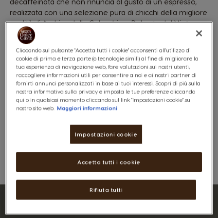
decaffeinata che non rinuncia al gusto di un espresso,
realizzata con una selezione pura di chicchi della migliore
qualità di Arabica della Colombia e Robusta del Vietnam.
Vedere ingredienti
Cliccando sul pulsante "Accetta tutti i cookie" acconsenti all'utilizzo di
Articolo esaurito
cookie di prima e terza parte (o tecnologie simili) al fine di migliorare la
tua esperienza di navigazione web, fare valutazioni sui nostri utenti,
Ricevere Notifica
raccogliere informazioni utili per consentire a noi e ai nostri partner di
fornirti annunci personalizzati in base ai tuoi interessi. Scopri di più sulla
nostra informativa sulla privacy e imposta le tue preferenze cliccando
qui o in qualsiasi momento cliccando sul link "Impostazioni cookie" sul
nostro sito web.
Maggiori informazioni
Impostazioni cookie
Lista Dei Desideri
Lista Desideri
Accetta tutti i cookie
Rifiuta tutti