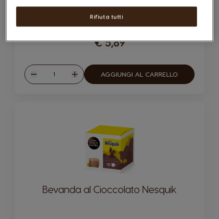
CAPSULE:
x8
x8
Logo capsula
Logo capsula
Rifiuta tutti
€ 5,89
Quantità
AGGIUNGI AL CARRELLO
Ridurre
Aumentare
Bevanda al Cioccolato Nesquik