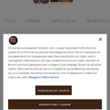
TUTTI
ESPRESSI
CAFFÈ LUNGHI
BEVANDE CON
3
elementi
Più Venduti
Im
Aperto
Cliccando sul pulsante "Accetta tutti i cookie" acconsenti all'utilizzo di
cookie di prima e terza parte (o tecnologie simili) al fine di migliorare la
tua esperienza di navigazione web, fare valutazioni sui nostri utenti,
raccogliere informazioni utili per consentire a noi e ai nostri partner di
fornirti annunci personalizzati in base ai tuoi interessi. Scopri di più sulla
nostra informativa sulla privacy e imposta le tue preferenze cliccando
qui o in qualsiasi momento cliccando sul link "Impostazioni cookie" sul
nostro sito web.
Maggiori informazioni
Bevanda al Cioccolato Chococino
Impostazioni cookie
Accetta tutti i cookie