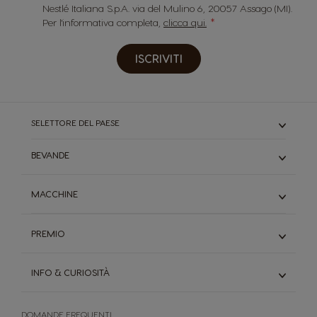
Nestlé Italiana S.p.A. via del Mulino 6, 20057 Assago (MI).
Per l'informativa completa,
clicca qui.
ISCRIVITI
SELETTORE DEL PAESE
BEVANDE
Caffè
MACCHINE
Cioccolata
Starbucks
Genio S
Tè
PREMIO
Genio S Plus
Caffè macchiato
Genio S Touch
Scopri Premio, il tuo programma fedeltà
Scopri tutti I gusti
Mini Me
INFO & CURIOSITÀ
Inserisci i codici
Manuali Utente
Scopri il catalogo premi
Il sistema Dolce Gusto
Confronta i modelli
DOMANDE FREQUENTI
Il mondo del caffè