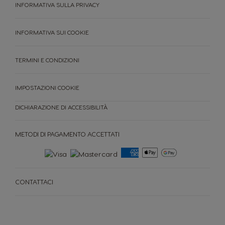
INFORMATIVA SULLA PRIVACY
INFORMATIVA SUI COOKIE
TERMINI E CONDIZIONI
IMPOSTAZIONI COOKIE
DICHIARAZIONE DI ACCESSIBILITÀ
MACCHINE
CAPSULE
ACCESORI
METODI DI PAGAMENTO ACCETTATI
MACCHINE
CAPSULE
SOSTENIBILITÀ
IL TUO COFFEE SHOP
CONTATTACI
Confronta le macchine
Assistenza macchine
Riordino rapido
PROMOZIONI %
NEWSLETTER