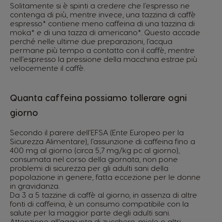
Solitamente si è spinti a credere che l’espresso ne
contenga di più, mentre invece, una tazzina di caffè
espresso* contiene meno caffeina di una tazzina di
moka* e di una tazza di americano*. Questo accade
perché nelle ultime due preparazioni, l’acqua
permane più tempo a contatto con il caffè, mentre
nell’espresso la pressione della macchina estrae più
velocemente il caffè.
Quanta caffeina possiamo tollerare ogni
giorno
Secondo il parere dell’EFSA (Ente Europeo per la
Sicurezza Alimentare), l’assunzione di caffeina fino a
400 mg al giorno (circa 5,7 mg/kg pc al giorno),
consumata nel corso della giornata, non pone
problemi di sicurezza per gli adulti sani della
popolazione in genere, fatta eccezione per le donne
in gravidanza.
Da 3 a 5 tazzine di caffè al giorno, in assenza di altre
fonti di caffeina, è un consumo compatibile con la
salute per la maggior parte degli adulti sani.
Attenzione all’aggiunta di zucchero, miele o altri