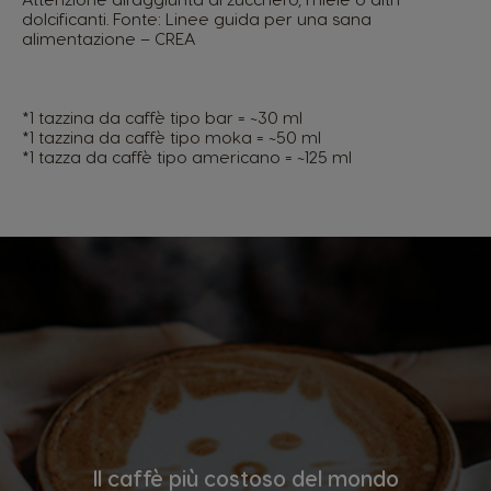
dolcificanti. Fonte: Linee guida per una sana
alimentazione – CREA
*1 tazzina da caffè tipo bar = ~30 ml
*1 tazzina da caffè tipo moka = ~50 ml
*1 tazza da caffè tipo americano = ~125 ml
Il caffè più costoso del mondo