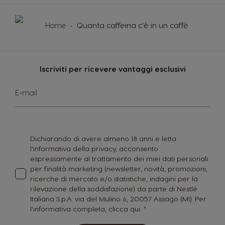
Home
Quanta caffeina c'è in un caffè
Iscriviti per ricevere vantaggi esclusivi
Iscriviti
E-mail
alla
nostra
Newsletter:
Dichiarando di avere almeno 18 anni e letta
l'informativa della privacy, acconsento
espressamente al trattamento dei miei dati personali
per finalità marketing (newsletter, novità, promozioni,
ricerche di mercato e/o statistiche, indagini per la
rilevazione della soddisfazione) da parte di Nestlé
Italiana S.p.A. via del Mulino 6, 20057 Assago (MI). Per
l'informativa completa,
clicca qui.