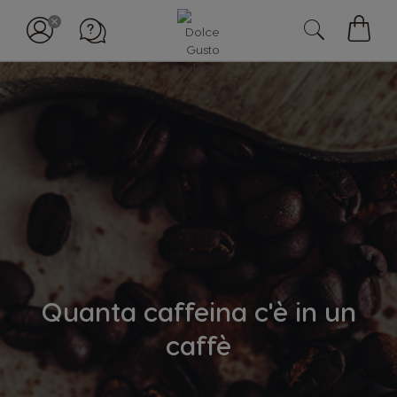
Il
mio
carell
Quanta caffeina c'è in un
caffè