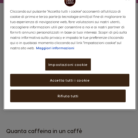
Cliccando sul pulsante "Accetta tutti i cookie" acconsenti all'utilizzo di
cookie di prima e terza parte (o tecnologie simili) al fine di migliorare la
I
l caffè è la bevanda più consumata al mondo, è lo
tua esperienza di navigazione web, fare valutazioni sui nostri utenti,
raccogliere informazioni utili per consentire a noi e ai nostri partner di
sprint giusto per iniziare la giornata, o per
fornirti annunci personalizzati in base ai tuoi interessi. Scopri di più sulla
concludere degnamente un pranzo o una cena.
nostra informativa sulla privacy e imposta le tue preferenze cliccando
Quante volte vi sarà capitato di andare all’estero e di
qui o in qualsiasi momento cliccando sul link "Impostazioni cookie" sul
vagare per le città del mondo alla ricerca di un
nostro sito web.
Maggiori informazioni
espresso? Il caffè, in poche parole, è quella bevanda di
cui noi italiani (e non solo) non possiamo proprio fare a
meno!
Impostazioni cookie
Molte altre volte, però, sarà capitato anche che un
dottore vi abbia consigliato di non eccedere con i caffè.
Sì, perché
il caffè contiene caffeina
, sostanza
Accetta tutti i cookie
organica di origine vegetale presente in parti di piante
come chicchi di caffè e cacao, foglie di tè, bacche di
guaranà e noce di cola.
Rifiuta tutti
Quanta caffeina in un caffè