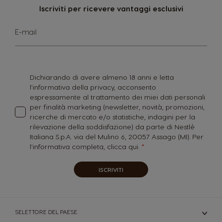
Iscriviti per ricevere vantaggi esclusivi
Iscriviti
E-mail
alla
nostra
Newsletter:
Dichiarando di avere almeno 18 anni e letta
l'informativa della privacy, acconsento
espressamente al trattamento dei miei dati personali
per finalità marketing (newsletter, novità, promozioni,
ricerche di mercato e/o statistiche, indagini per la
rilevazione della soddisfazione) da parte di Nestlé
Italiana S.p.A. via del Mulino 6, 20057 Assago (MI). Per
l'informativa completa,
clicca qui.
ISCRIVITI
SELETTORE DEL PAESE