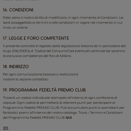
16. CONDIZIONI
Fatto salvo il nostro diritto di modificare, in ogni momento, le Condizioni, Lei
sarà assoggettato ai termini e alle condizioni in vigore nel momento in cui
invia un ordine.
17. LEGGE E FORO COMPETENTE
Il presente contratto è regolato dalla legislazione italiana ed in particolare dal
d.Lgs 206/2005 (c.d. "Codice del Consumo") ed eventuali controversie saranno
di esclusiva competenza del foro di Milano.
18. INDIRIZZO
Per ogni comunicazione (recesso o restituzioni):
visitare la
sezione contattaci
19. PROGRAMMA FEDELTÀ PREMIO CLUB
Troverà un codice individuale stampato all’interno di ogni confezione di
capsule. Ogni codice le permetterà di ottenere punti per partecipare al
Programma Fedeltà PREMIO CLUB. Può accumulare punti e scambiarli per
fantastici premi all’interno del nostro catalogo. Trova i Termini e Condizioni
del Programma Fedeltà PREMIO CLUB
QUI
.
20.