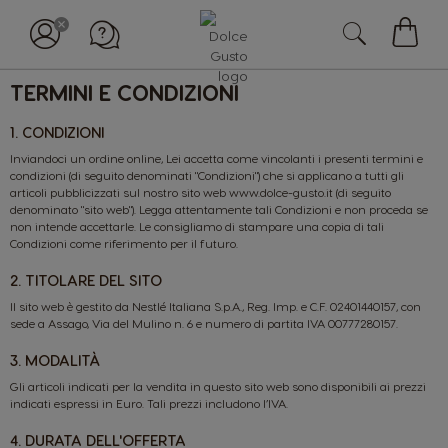
Il
mio
TERMINI E CONDIZIONI
carell
1. CONDIZIONI
Inviandoci un ordine online, Lei accetta come vincolanti i presenti termini e
condizioni (di seguito denominati "Condizioni") che si applicano a tutti gli
articoli pubblicizzati sul nostro sito web www.dolce-gusto.it (di seguito
denominato "sito web"). Legga attentamente tali Condizioni e non proceda se
non intende accettarle. Le consigliamo di stampare una copia di tali
Condizioni come riferimento per il futuro.
2. TITOLARE DEL SITO
Il sito web è gestito da Nestlé Italiana S.p.A., Reg. Imp. e C.F. 02401440157, con
sede a Assago, Via del Mulino n. 6 e numero di partita IVA 00777280157.
3. MODALITÀ
Gli articoli indicati per la vendita in questo sito web sono disponibili ai prezzi
indicati espressi in Euro. Tali prezzi includono l’IVA.
4. DURATA DELL'OFFERTA