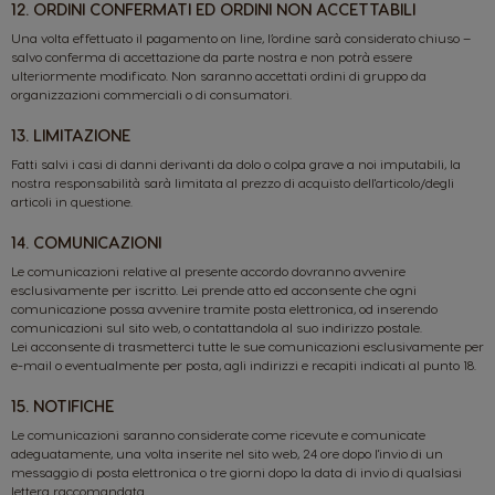
12. ORDINI CONFERMATI ED ORDINI NON ACCETTABILI
Una volta effettuato il pagamento on line, l’ordine sarà considerato chiuso –
salvo conferma di accettazione da parte nostra e non potrà essere
ulteriormente modificato. Non saranno accettati ordini di gruppo da
organizzazioni commerciali o di consumatori.
13. LIMITAZIONE
Fatti salvi i casi di danni derivanti da dolo o colpa grave a noi imputabili, la
nostra responsabilità sarà limitata al prezzo di acquisto dell'articolo/degli
articoli in questione.
14. COMUNICAZIONI
Le comunicazioni relative al presente accordo dovranno avvenire
esclusivamente per iscritto. Lei prende atto ed acconsente che ogni
comunicazione possa avvenire tramite posta elettronica, od inserendo
comunicazioni sul sito web, o contattandola al suo indirizzo postale.
Lei acconsente di trasmetterci tutte le sue comunicazioni esclusivamente per
e-mail o eventualmente per posta, agli indirizzi e recapiti indicati al punto 18.
15. NOTIFICHE
Le comunicazioni saranno considerate come ricevute e comunicate
adeguatamente, una volta inserite nel sito web, 24 ore dopo l'invio di un
messaggio di posta elettronica o tre giorni dopo la data di invio di qualsiasi
lettera raccomandata.